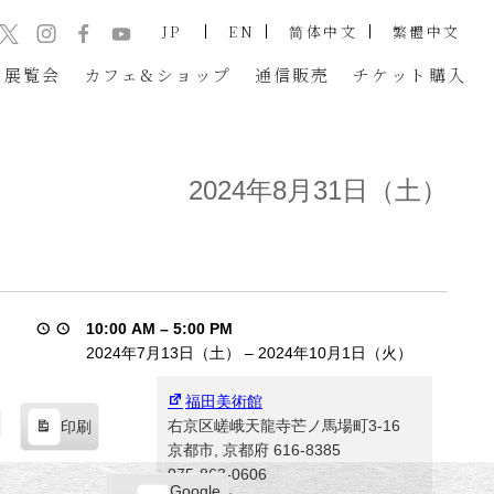
JP
EN
简体中文
繁體中文
展覧会
カフェ&ショップ
通信販売
チケット
購入
2024年8月31日（土）
10:00 AM
–
5:00 PM
2024年7月13日（土）
–
2024年10月1日（火）
福田美術館
右京区嵯峨天龍寺芒ノ馬場町3-16
印刷
表
京都市
,
京都府
616-8385
示
075-863-0606
Google
Google