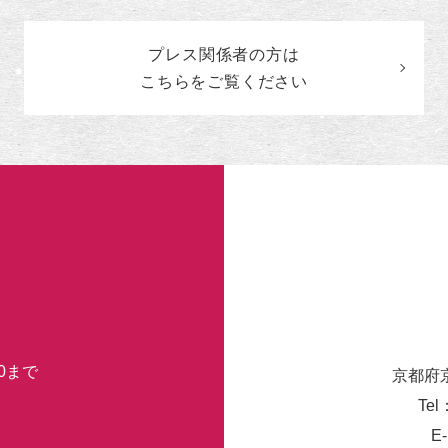
の
カ
プレス関係者の
方
は
テ
ゴ
こちらをご覧ください
リ
ー
30まで
京都府
Tel
E