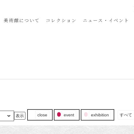
美術館
について
コレクション
ニュース・イベント
イ
close
event
exhibition
すべて
ベ
ン
ト