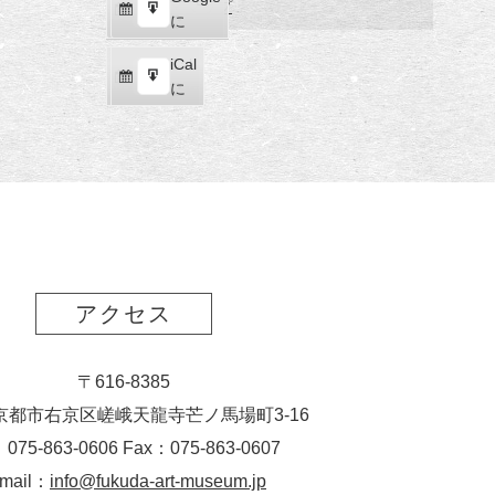
福
マップ
購
エ
で
に
田
読
ク
美
iCal
iCal
ス
術
購
エ
で
に
ポ
館
読
ク
ー
ス
ト
ポ
ー
ト
アクセス
〒616-8385
京都市右京区嵯峨天龍寺芒ノ馬場
町
3-16
：075-863-0606 Fax：075-863-0607
-mail：
info@fukuda-art-museum.jp