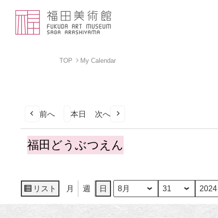
TOP
My Calendar
前へ
本日
次へ
福
福田どうぶつえん
田
ど
う
ぶ
リスト
月
週
日
月
日
年
表
つ
示
え
ん