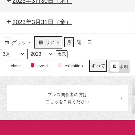
2023年3月30日（木）
2023年3月31日（金）
グリッド
リスト
月
週
日
表
表
示
示
月
年
イ
すべて
close
event
exhibition
印刷
ベ
表
ン
示
ト
の
プレス関係者の
方
は
カ
こちらをご覧ください
テ
ゴ
リ
ー