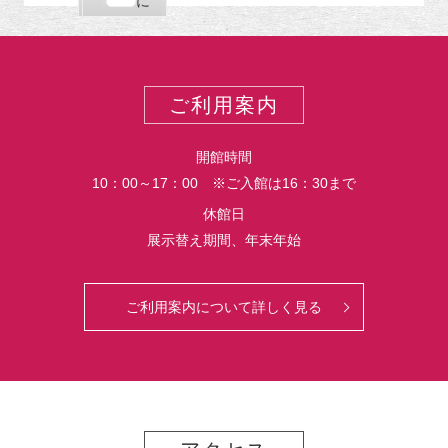
購
エ
で
に
ポ
読
ク
ー
ス
ト
ポ
ー
ご利用案内
ト
開館時間
10：00～17：00 ※ご入館は16：30まで
休館日
展示替え期間、年末年始
ご利用案内について詳しく見る