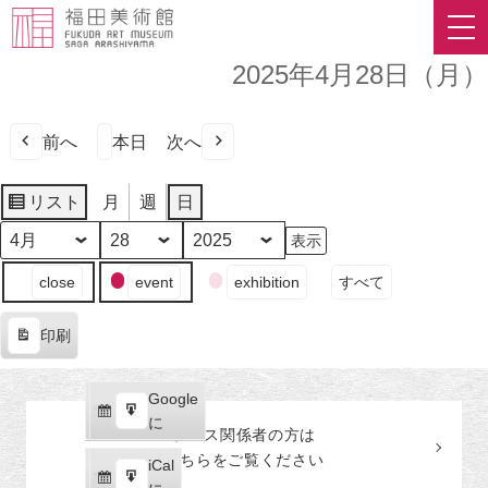
2025年4月28日（月）
前へ
本日
次へ
リスト
月
週
日
表
示
月
日
年
イ
close
event
exhibition
すべて
ベ
ン
印刷
ト
表
の
示
カ
Google
Google
テ
購
エ
で
に
プレス関係者の
方
は
ゴ
読
ク
こちらをご覧ください
リ
iCal
iCal
ス
ー