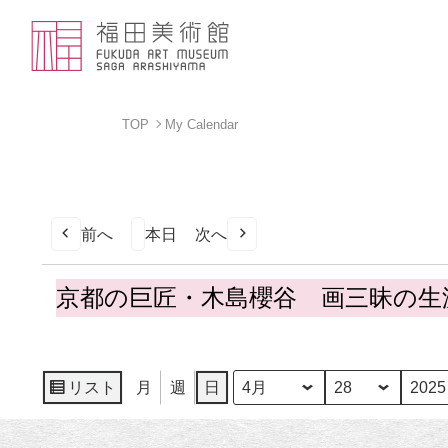
TOP
My Calendar
前へ
本日
次へ
京
京都の巨匠・木島櫻谷 画三昧の生
都
の
巨
匠・
リスト
月
週
日
月
日
年
表
木
示
島
櫻