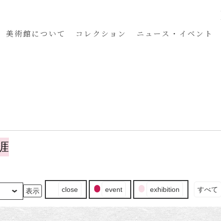
美術館
について
コレクション
ニュース・イベント
涯
イ
close
event
exhibition
すべて
ベ
ン
ト