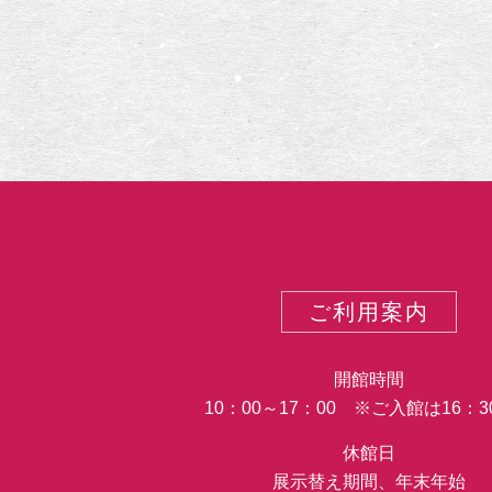
谷
画
三
昧
の
生
涯
ご利用案内
開館時間
10：00～17：00 ※ご入館は16：
休館日
展示替え期間、年末年始