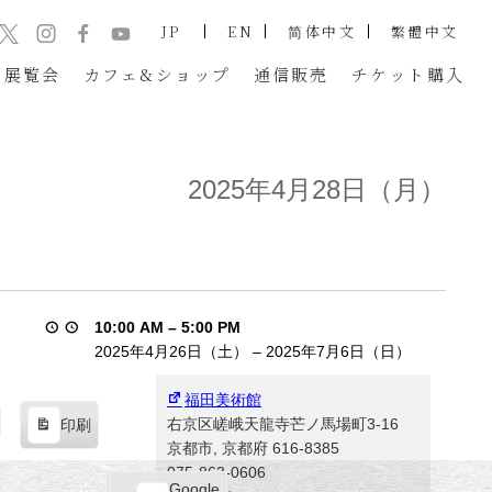
JP
EN
简体中文
繁體中文
展覧会
カフェ&ショップ
通信販売
チケット
購入
2025年4月28日（月）
10:00 AM
–
5:00 PM
2025年4月26日（土）
–
2025年7月6日（日）
福田美術館
右京区嵯峨天龍寺芒ノ馬場町3-16
印刷
表
京都市
,
京都府
616-8385
示
075-863-0606
Google
Google