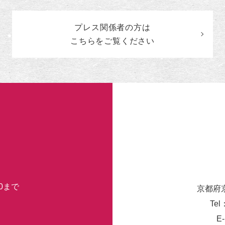
の
カ
プレス関係者の
方
は
テ
ゴ
こちらをご覧ください
リ
ー
30まで
京都府
Tel
E