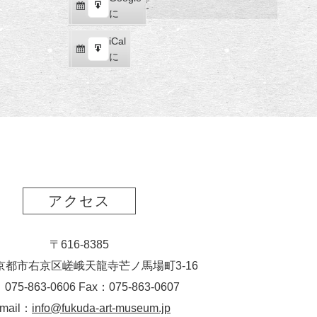
福
マップ
購
エ
で
に
田
読
ク
美
iCal
iCal
ス
術
購
エ
で
に
ポ
館
読
ク
ー
ス
ト
ポ
ー
ト
アクセス
〒616-8385
京都市右京区嵯峨天龍寺芒ノ馬場
町
3-16
：075-863-0606 Fax：075-863-0607
-mail：
info@fukuda-art-museum.jp