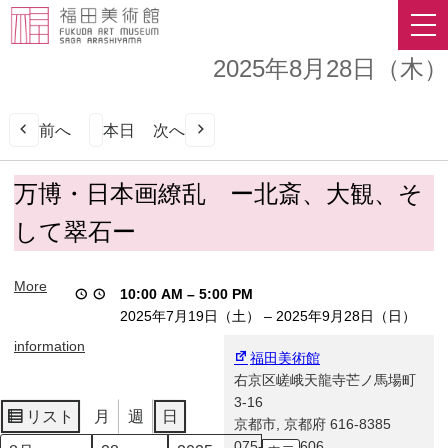
2025年8月28日（木）
前へ
本日
次へ
万
万博・日本画繚乱 ー北斎、大観、そ
博・
して翠石ー
日
本
画
More
10:00 AM
–
5:00 PM
繚
2025年7月19日（土）
–
2025年9月28日（日）
乱
ー
information
福田美術館
北
右京区嵯峨天龍寺芒ノ馬場町
斎、
3-16
大
リスト
月
週
日
京都市
,
京都府
616-8385
表
観、
075-863-0606