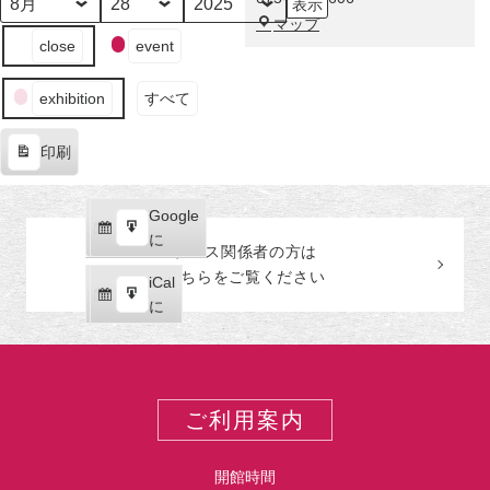
示
そ
月
日
年
福
マップ
し
イ
close
event
田
て
ベ
美
翠
ン
術
石
exhibition
すべて
ト
館
ー
の
印刷
カ
表
テ
示
ゴ
Google
Google
リ
購
エ
で
に
ー
プレス関係者の
方
は
読
ク
こちらをご覧ください
iCal
iCal
ス
購
エ
で
に
ポ
読
ク
ー
ス
ト
ポ
ー
ご利用案内
ト
開館時間