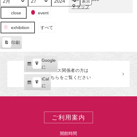
示
そ
月
日
年
福
マップ
の
イ
close
event
田
弟
ベ
美
子
ン
術
た
exhibition
すべて
ト
館
ち
の
印刷
カ
表
テ
示
ゴ
Google
Google
リ
購
エ
で
に
ー
プレス関係者の
方
は
読
ク
こちらをご覧ください
iCal
iCal
ス
購
エ
で
に
ポ
読
ク
ー
ス
ト
ポ
ー
ご利用案内
ト
開館時間