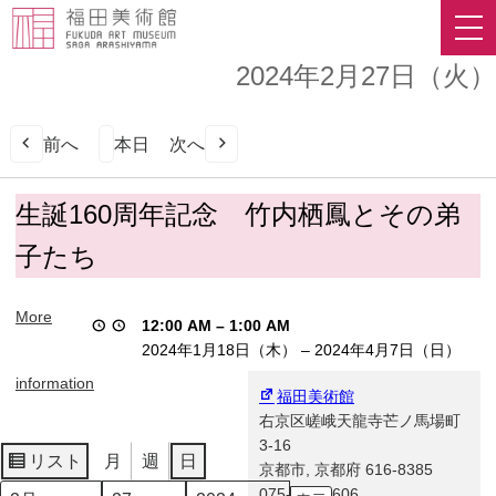
2024年2月27日（火）
前へ
本日
次へ
生
生誕160周年記念 竹内栖鳳とその弟
誕
子たち
160
周
年
More
12:00 AM
–
1:00 AM
記
2024年1月18日（木）
–
2024年4月7日（日）
念
竹
information
福田美術館
内
右京区嵯峨天龍寺芒ノ馬場町
栖
3-16
鳳
リスト
月
週
日
京都市
,
京都府
616-8385
表
と
075-863-0606