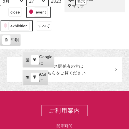
示
の
月
日
年
福
マップ
技・
イ
close
event
田
非
ベ
美
凡
ン
術
の
exhibition
すべて
ト
館
画
の
―
印刷
カ
表
テ
示
ゴ
Google
Google
リ
購
エ
で
に
ー
プレス関係者の
方
は
読
ク
こちらをご覧ください
iCal
iCal
ス
購
エ
で
に
ポ
読
ク
ー
ス
ト
ポ
ー
ご利用案内
ト
開館時間