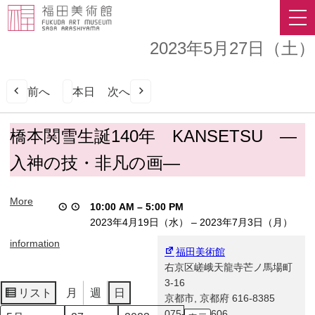
2023年5月27日（土）
前へ
本日
次へ
橋
橋本関雪生誕140年 KANSETSU ―
本
入神の技・非凡の画―
関
雪
生
More
10:00 AM
–
5:00 PM
誕
2023年4月19日（水）
–
2023年7月3日（月）
140
年
information
福田美術館
KANSETSU
右京区嵯峨天龍寺芒ノ馬場町
―
3-16
入
リスト
月
週
日
京都市
,
京都府
616-8385
表
神
075-863-0606