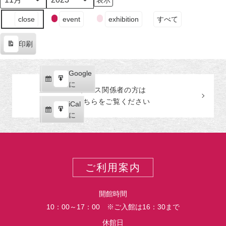
日
日
日
日
日
日
日
月
年
（月）
（火）
（水）
（木）
（金）
（土）
（日
イ
close
event
exhibition
すべて
ベ
ン
印刷
ト
表
の
示
カ
Google
Google
テ
購
エ
で
に
プレス関係者の
方
は
ゴ
読
ク
こちらをご覧ください
リ
iCal
iCal
ス
ー
購
エ
で
に
ポ
読
ク
ー
ス
ト
ポ
ー
ご利用案内
ト
開館時間
10：00～17：00 ※ご入館は16：30まで
休館日