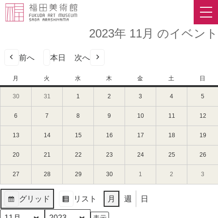
2023年 11月 のイベント
前へ
本日
次へ
月
月
火
火
水
水
木
木
金
金
土
土
日
日
曜
曜
曜
曜
曜
曜
曜
30
2023
31
2023
1
2023
2
2023
3
2023
4
2023
5
2023
日
日
日
日
日
日
日
年
年
年
年
年
年
年
10
10
11
11
11
11
11
6
2023
7
2023
8
2023
9
2023
10
2023
11
2023
12
202
月
月
月
月
月
月
月
年
年
年
年
年
年
年
30
31
1
2
3
4
5
11
11
11
11
11
11
11
13
2023
14
2023
15
2023
16
2023
17
2023
18
2023
19
202
日
日
日
日
日
日
日
月
月
月
月
月
月
月
年
年
年
年
年
年
年
（月）
（火）
（水）
（木）
（金）
（土）
（日
6
7
8
9
10
11
12
11
11
11
11
11
11
11
20
2023
21
2023
22
2023
23
2023
24
2023
25
2023
26
202
日
日
日
日
日
日
日
月
月
月
月
月
月
月
年
年
年
年
年
年
年
（月）
（火）
（水）
（木）
（金）
（土）
（日
13
14
15
16
17
18
19
11
11
11
11
11
11
11
27
2023
28
2023
29
2023
30
2023
1
2023
2
2023
3
2023
日
日
日
日
日
日
日
月
月
月
月
月
月
月
年
年
年
年
年
年
年
（月）
（火）
（水）
（木）
（金）
（土）
（日
20
21
22
23
24
25
26
11
11
11
11
12
12
12
グリッド
リスト
月
週
日
日
日
日
日
日
日
日
月
月
月
月
月
月
月
表
表
（月）
（火）
（水）
（木）
（金）
（土）
（日
27
28
29
30
1
2
3
示
示