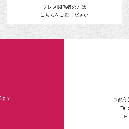
カ
プレス関係者の
方
は
テ
ゴ
こちらをご覧ください
リ
ー
30まで
京都府
Tel
E