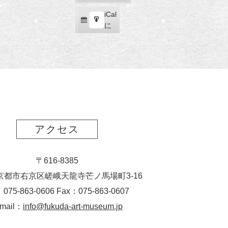
読
ク
iCal
iCal
ス
購
エ
で
に
ポ
読
ク
ー
ス
ト
ポ
ー
ト
アクセス
〒616-8385
京都市右京区嵯峨天龍寺芒ノ馬場
町
3-16
：075-863-0606 Fax：075-863-0607
-mail：
info@fukuda-art-museum.jp