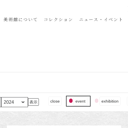
美術館
について
コレクション
ニュース・イベント
イ
close
event
exhibition
ベ
ン
ト
の