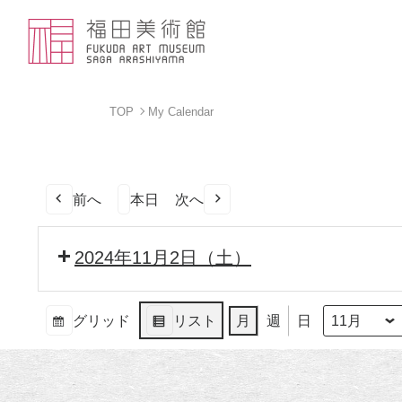
TOP
My Calendar
前へ
本日
次へ
2024年11月2日（土）
グリッド
リスト
月
週
日
月
年
表
表
示
示