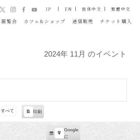
JP
EN
简体中文
繁體中文
展覧会
カフェ&ショップ
通信販売
チケット
購入
2024年 11月 のイベント
すべて
印刷
表
示
Google
Google
購
エ
で
に