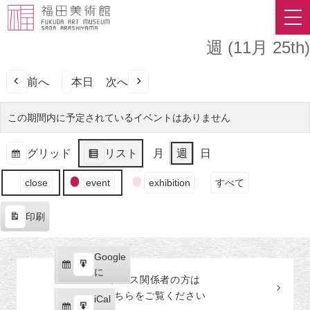
週 (11月 25th)
前へ
本日
次へ
この期間内に予定されているイベントはありません
グリッド
リスト
月
週
日
表
表
イ
示
示
close
event
exhibition
すべて
ベ
ン
印刷
ト
表
の
示
カ
Google
Google
テ
購
エ
で
に
プレス関係者の
方
は
ゴ
読
ク
こちらをご覧ください
リ
iCal
iCal
ス