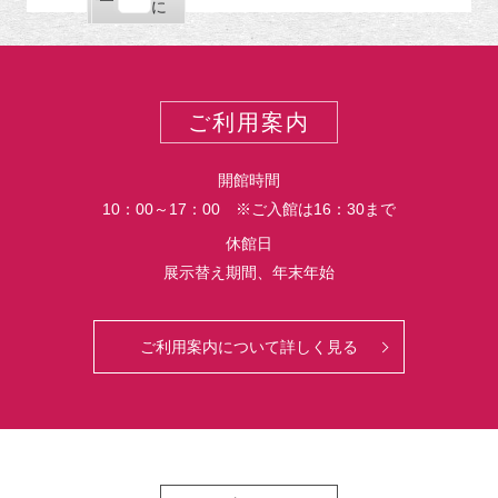
ー
購
エ
で
に
ポ
読
ク
ー
ス
ト
ポ
ー
ご利用案内
ト
開館時間
10：00～17：00 ※ご入館は16：30まで
休館日
展示替え期間、年末年始
ご利用案内について詳しく見る