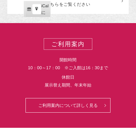
読
ク
こちらをご覧ください
リ
iCal
iCal
ス
ー
購
エ
で
に
ポ
読
ク
ー
ス
ト
ポ
ー
ご利用案内
ト
開館時間
10：00～17：00 ※ご入館は16：30まで
休館日
展示替え期間、年末年始
ご利用案内について詳しく見る