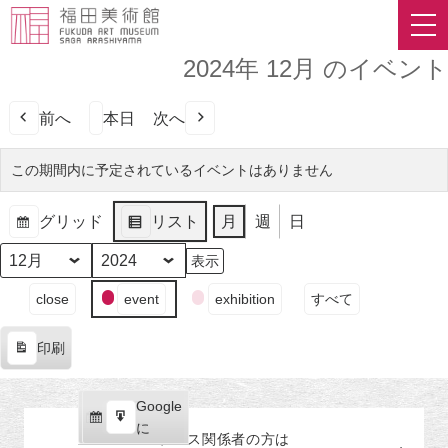
2024年 12月 のイベント
前へ
本日
次へ
この期間内に予定されているイベントはありません
グリッド
リスト
月
週
日
表
表
示
示
月
年
イ
close
event
exhibition
すべて
ベ
ン
印刷
ト
表
の
示
カ
Google
Google
テ
購
エ
で
に
プレス関係者の
方
は
ゴ