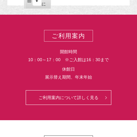
ー
購
エ
で
に
ポ
読
ク
ー
ス
ト
ポ
ー
ご利用案内
ト
開館時間
10：00～17：00 ※ご入館は16：30まで
休館日
展示替え期間、年末年始
ご利用案内について詳しく見る