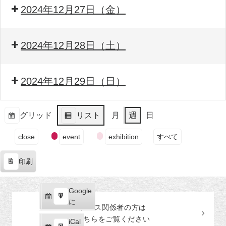
2024年12月27日（金）
2024年12月28日（土）
2024年12月29日（日）
グリッド
リスト
月
週
日
表
表
イ
示
示
close
event
exhibition
すべて
ベ
ン
印刷
ト
表
の
示
カ
Google
Google
テ
購
エ
で
に
プレス関係者の
方
は
ゴ
読
ク
こちらをご覧ください
リ
iCal
iCal
ス