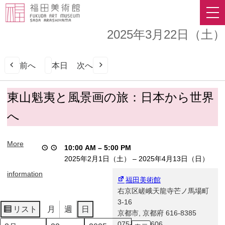
2025年3月22日（土）
前へ
本日
次へ
東
東山魁夷と風景画の旅：日本から世界
山
へ
魁
夷
と
More
10:00 AM
–
5:00 PM
風
2025年2月1日（土）
–
2025年4月13日（日）
景
画
information
福田美術館
の
右京区嵯峨天龍寺芒ノ馬場町
旅：
3-16
日
リスト
月
週
日
京都市
,
京都府
616-8385
表
本
075-863-0606