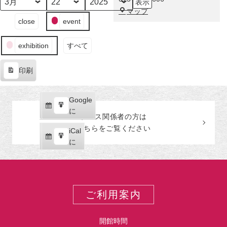
示
か
月
日
年
福
マップ
ら
イ
close
event
田
世
ベ
美
界
ン
術
へ
exhibition
すべて
ト
館
の
印刷
カ
表
テ
示
ゴ
Google
Google
リ
購
エ
で
に
ー
プレス関係者の
方
は
読
ク
こちらをご覧ください
iCal
iCal
ス
購
エ
で
に
ポ
読
ク
ー
ス
ト
ポ
ー
ご利用案内
ト
開館時間