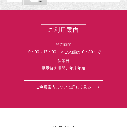
購
エ
で
に
ポ
読
ク
ー
ス
ト
ポ
ー
ご利用案内
ト
開館時間
10：00～17：00 ※ご入館は16：30まで
休館日
展示替え期間、年末年始
ご利用案内について詳しく見る