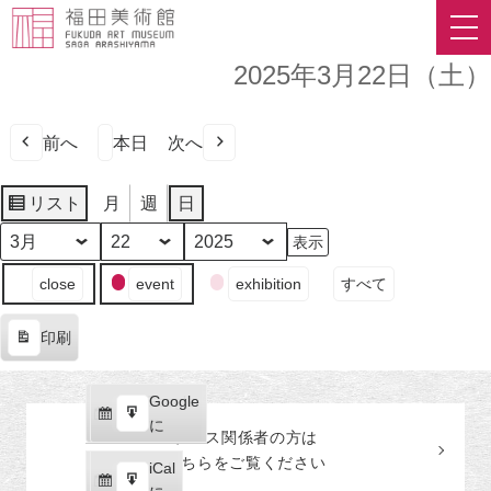
2025年3月22日（土）
前へ
本日
次へ
リスト
月
週
日
表
示
月
日
年
イ
close
event
exhibition
すべて
ベ
ン
印刷
ト
表
の
示
カ
Google
Google
テ
購
エ
で
に
プレス関係者の
方
は
ゴ
読
ク
こちらをご覧ください
リ
iCal
iCal
ス
ー