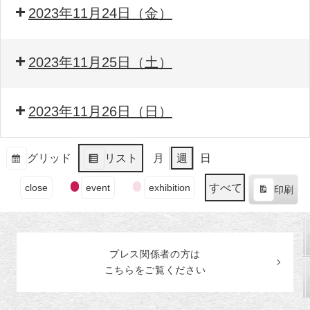
2023年11月24日（金）
2023年11月25日（土）
2023年11月26日（日）
グリッド
リスト
月
週
日
表
表
イ
示
示
すべて
close
event
exhibition
印刷
ベ
表
ン
示
ト
の
プレス関係者の
方
は
カ
こちらをご覧ください
テ
ゴ
リ