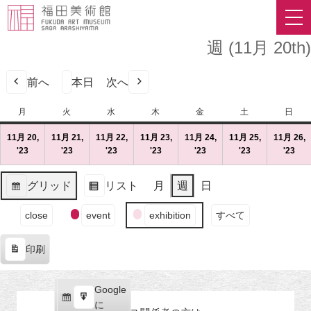
週 (11月 20th)
前へ
本日
次へ
月
月
火
火
水
水
木
木
金
金
土
土
日
日
曜
曜
曜
曜
曜
曜
曜
11月 20,
11月 21,
11月 22,
11月 23,
11月 24,
11月 25,
11月 26,
日
日
日
日
日
日
日
'23
2023
(1
'23
2023
(1
'23
2023
(1
'23
2023
(1
'23
2023
(1
'23
2023
(1
'23
202
(1
年
件
年
件
年
件
年
件
年
件
年
件
年
件
11
の
11
の
11
の
11
の
11
の
11
の
11
の
グリッド
リスト
月
週
日
月
イ
月
イ
月
イ
月
イ
月
イ
月
イ
月
イ
表
表
20
ベ
21
ベ
22
ベ
23
ベ
24
ベ
25
ベ
26
ベ
イ
示
示
close
event
exhibition
すべて
日
ン
日
ン
日
ン
日
ン
日
ン
日
ン
日
ン
ベ
（月）
ト)
（火）
ト)
（水）
ト)
（木）
ト)
（金）
ト)
（土）
ト)
（
ト)
ン
印刷
ト
表
の
示
カ
Google
Google
テ
購
エ
で
に