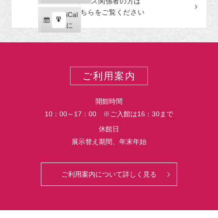
プレス関係者の
方
は
ゴ
読
ク
こちらをご覧ください
リ
iCal
iCal
ス
ー
購
エ
で
に
ポ
読
ク
ー
ス
ト
ポ
ー
ご利用案内
ト
開館時間
10：00～17：00 ※ご入館は16：30まで
休館日
展示替え期間、年末年始
ご利用案内について詳しく見る