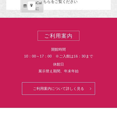
こちらをご覧ください
リ
iCal
iCal
ス
ー
購
エ
で
に
ポ
読
ク
ー
ス
ト
ポ
ー
ご利用案内
ト
開館時間
10：00～17：00 ※ご入館は16：30まで
休館日
展示替え期間、年末年始
ご利用案内について詳しく見る