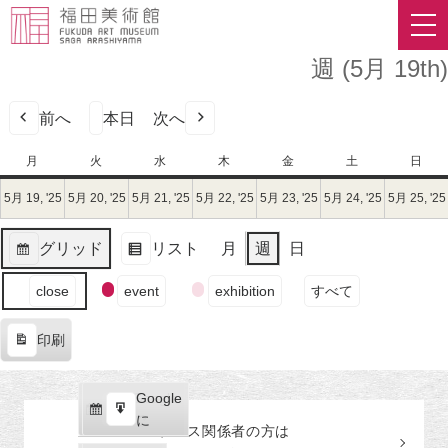
週 (5月 19th)
前へ
本日
次へ
月
月
火
火
水
水
木
木
金
金
土
土
日
日
曜
曜
曜
曜
曜
曜
曜
5月 19, '25
2025
5月 20, '25
2025
5月 21, '25
2025
5月 22, '25
2025
5月 23, '25
2025
5月 24, '25
2025
5月 25, '25
日
日
日
日
日
日
日
年
年
年
年
年
年
5
5
5
5
5
5
グリッド
リスト
月
週
日
月
月
月
月
月
月
表
表
19
20
21
22
23
24
イ
示
示
close
event
exhibition
すべて
日
日
日
日
日
日
ベ
（月）
（火）
（水）
（木）
（金）
（土）
ン
印刷
ト
表
の
示
カ
Google
Google
テ
購
エ
で
に
プレス関係者の
方
は
ゴ
読
ク