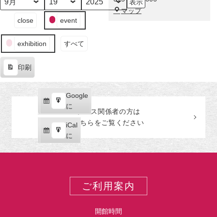
示
そ
月
日
年
福
マップ
し
イ
close
event
田
て
ベ
美
翠
ン
術
石
exhibition
すべて
ト
館
ー
の
印刷
カ
表
テ
示
ゴ
Google
Google
リ
購
エ
で
に
ー
プレス関係者の
方
は
読
ク
こちらをご覧ください
iCal
iCal
ス
購
エ
で
に
ポ
読
ク
ー
ス
ト
ポ
ー
ご利用案内
ト
開館時間