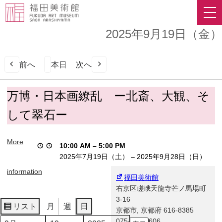
2025年9月19日（金）
前へ
本日
次へ
万
万博・日本画繚乱 ー北斎、大観、そ
博・
して翠石ー
日
本
画
More
10:00 AM
–
5:00 PM
繚
2025年7月19日（土）
–
2025年9月28日（日）
乱
ー
information
福田美術館
北
右京区嵯峨天龍寺芒ノ馬場町
斎、
3-16
大
リスト
月
週
日
京都市
,
京都府
616-8385
表
観、
075-863-0606