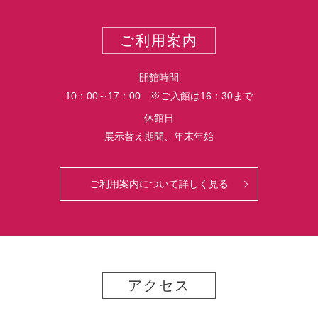
ー
ス
ト
ポ
ご利用案内
ー
ト
開館時間
10：00～17：00 ※ご入館は16：30まで
休館日
展示替え期間、年末年始
ご利用案内について詳しく見る
アクセス