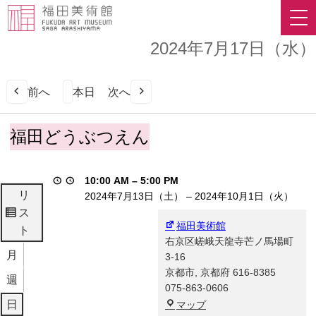
2024年7月17日（水）
前へ
本日
次へ
福
福田どうぶつえん
田
ど
う
10:00 AM
–
5:00 PM
ぶ
リ
2024年7月13日（土）
–
2024年10月1日（火）
つ
ス
表
え
福田美術館
ト
示
ん
右京区嵯峨天龍寺芒ノ馬場町
月
3-16
京都市
,
京都府
616-8385
週
075-863-0606
福
日
マップ