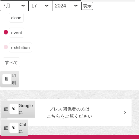
田
美
月
日
年
イ
術
close
ベ
館
ン
event
ト
の
exhibition
カ
テ
ゴ
すべて
リ
印
ー
表
刷
示
Google
Google
プレス関係者の
方
は
購
エ
で
に
こちらをご覧ください
読
ク
iCal
iCal
ス
購
エ
で
に
ポ
読
ク