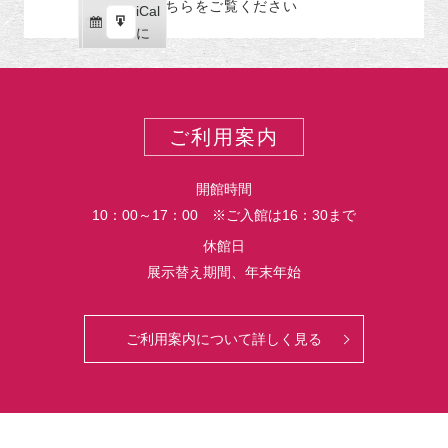
こちらをご覧ください
リ
iCal
iCal
ス
ー
購
エ
で
に
ポ
読
ク
ー
ス
ト
ポ
ー
ご利用案内
ト
開館時間
10：00～17：00 ※ご入館は16：30まで
休館日
展示替え期間、年末年始
ご利用案内について詳しく見る