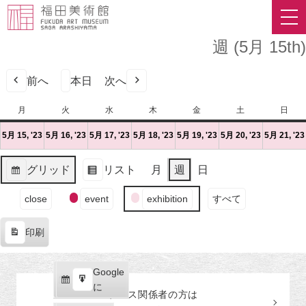
週 (5月 15th)
前へ
本日
次へ
月
月
火
火
水
水
木
木
金
金
土
土
日
日
曜
曜
曜
曜
曜
曜
曜
5月 15, '23
2023
(1
5月 16, '23
2023
(1
5月 17, '23
2023
(1
5月 18, '23
2023
(1
5月 19, '23
2023
(1
5月 20, '23
2023
(1
5月 21, '23
日
日
日
日
日
日
日
年
件
年
件
年
件
年
件
年
件
年
件
5
の
5
の
5
の
5
の
5
の
5
の
グリッド
リスト
月
週
日
月
イ
月
イ
月
イ
月
イ
月
イ
月
イ
表
表
15
ベ
16
ベ
17
ベ
18
ベ
19
ベ
20
ベ
イ
示
示
close
event
exhibition
すべて
日
ン
日
ン
日
ン
日
ン
日
ン
日
ン
ベ
（月）
ト)
（火）
ト)
（水）
ト)
（木）
ト)
（金）
ト)
（土）
ト)
ン
印刷
ト
表
の
示
カ
Google
Google
テ
購
エ
で
に
プレス関係者の
方
は
ゴ
読
ク