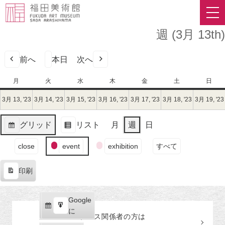
週 (3月 13th)
前へ
本日
次へ
月
月
火
火
水
水
木
木
金
金
土
土
日
日
曜
曜
曜
曜
曜
曜
曜
3月 13, '23
2023
3月 14, '23
2023
3月 15, '23
2023
3月 16, '23
2023
3月 17, '23
2023
3月 18, '23
2023
3月 19, '23
日
日
日
日
日
日
日
年
年
年
年
年
年
3
3
3
3
3
3
グリッド
リスト
月
週
日
月
月
月
月
月
月
表
表
13
14
15
16
17
18
イ
示
示
close
event
exhibition
すべて
日
日
日
日
日
日
ベ
（月）
（火）
（水）
（木）
（金）
（土）
ン
印刷
ト
表
の
示
カ
Google
Google
テ
購
エ
で
に
プレス関係者の
方
は
ゴ
読
ク