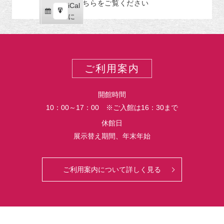
こちらをご覧ください
リ
iCal
iCal
ス
ー
購
エ
で
に
ポ
読
ク
ー
ス
ト
ポ
ー
ご利用案内
ト
開館時間
10：00～17：00 ※ご入館は16：30まで
休館日
展示替え期間、年末年始
ご利用案内について詳しく見る