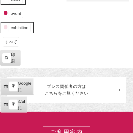
の
田
ベ
生
美
ン
event
涯
術
ト
館
の
exhibition
カ
テ
ゴ
すべて
リ
印
ー
表
刷
示
Google
Google
プレス関係者の
方
は
購
エ
で
に
こちらをご覧ください
読
ク
iCal
iCal
ス
購
エ
で
に
ポ
読
ク
ー
ス
ト
ポ
ご利用案内