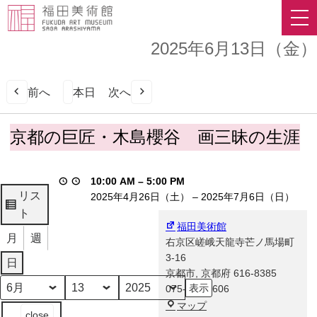
2025年6月13日（金）
前へ
本日
次へ
京
京都の巨匠・木島櫻谷 画三昧の生涯
都
の
巨
10:00 AM
–
5:00 PM
匠・
リス
2025年4月26日（土）
–
2025年7月6日（日）
木
表
ト
島
福田美術館
示
月
週
櫻
右京区嵯峨天龍寺芒ノ馬場町
谷
3-16
日
画
京都市
,
京都府
616-8385
三
075-863-0606
月
日
年
昧
福
マップ
イ
close