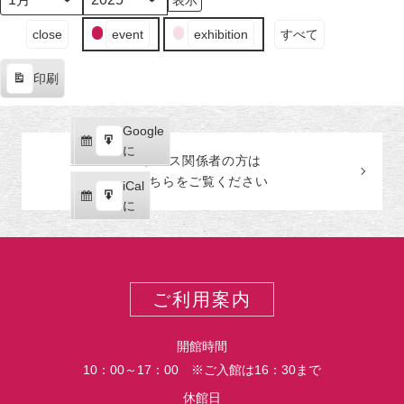
日
日
日
日
日
日
ン
日
ン
月
年
（月）
（火）
（水）
（木）
（金）
（土）
ト)
（日
ト)
イ
close
event
exhibition
すべて
ベ
ン
印刷
ト
表
の
示
カ
Google
Google
テ
購
エ
で
に
プレス関係者の
方
は
ゴ
読
ク
こちらをご覧ください
リ
iCal
iCal
ス
ー
購
エ
で
に
ポ
読
ク
ー
ス
ト
ポ
ー
ご利用案内
ト
開館時間
10：00～17：00 ※ご入館は16：30まで
休館日