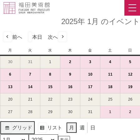
2025年 1月 のイベント
前へ
本日
次へ
月
月
火
火
水
水
木
木
金
金
土
土
日
日
曜
曜
曜
曜
曜
曜
曜
30
2024
31
2024
1
2025
2
2025
(1
3
2025
(1
4
2025
(1
5
2025
(1
日
日
日
日
日
日
日
年
年
年
年
件
年
件
年
件
年
件
12
12
1
1
の
1
の
1
の
1
の
6
2025
(1
7
2025
(1
8
2025
(1
9
2025
(1
10
2025
(1
11
2025
(1
12
202
(1
月
月
月
月
イ
月
イ
月
イ
月
イ
年
件
年
件
年
件
年
件
年
件
年
件
年
件
30
31
1
2
ベ
3
ベ
4
ベ
5
ベ
1
の
1
の
1
の
1
の
1
の
1
の
1
の
13
2025
(1
14
2025
(1
15
2025
(1
16
2025
(1
17
2025
(1
18
2025
(1
19
202
(1
日
日
日
日
ン
日
ン
日
ン
日
ン
月
イ
月
イ
月
イ
月
イ
月
イ
月
イ
月
イ
年
件
年
件
年
件
年
件
年
件
年
件
年
件
（月）
（火）
（水）
（木）
ト)
（金）
ト)
（土）
ト)
（日
ト)
6
ベ
7
ベ
8
ベ
9
ベ
10
ベ
11
ベ
12
ベ
1
の
1
の
1
の
1
の
1
の
1
の
1
の
20
2025
21
2025
22
2025
23
2025
24
2025
25
2025
26
202
日
ン
日
ン
日
ン
日
ン
日
ン
日
ン
日
ン
月
イ
月
イ
月
イ
月
イ
月
イ
月
イ
月
イ
年
年
年
年
年
年
年
（月）
ト)
（火）
ト)
（水）
ト)
（木）
ト)
（金）
ト)
（土）
ト)
（日
ト)
13
ベ
14
ベ
15
ベ
16
ベ
17
ベ
18
ベ
19
ベ
1
1
1
1
1
1
1
27
2025
28
2025
29
2025
30
2025
31
2025
1
2025
(1
2
2025
(1
日
ン
日
ン
日
ン
日
ン
日
ン
日
ン
日
ン
月
月
月
月
月
月
月
年
年
年
年
年
年
件
年
件
（月）
ト)
（火）
ト)
（水）
ト)
（木）
ト)
（金）
ト)
（土）
ト)
（日
ト)
20
21
22
23
24
25
26
1
1
1
1
1
2
の
2
の
グリッド
リスト
月
週
日
日
日
日
日
日
日
日
月
月
月
月
月
月
イ
月
イ
表
表
（月）
（火）
（水）
（木）
（金）
（土）
（日
27
28
29
30
31
1
ベ
2
ベ
示
示