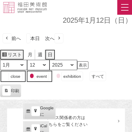
2025年1月12日（日）
前へ
本日
次へ
リスト
月
週
日
表
示
月
日
年
イ
close
event
exhibition
すべて
ベ
ン
印刷
ト
表
の
示
カ
Google
Google
テ
購
エ
で
に
プレス関係者の
方
は
ゴ
読
ク
こちらをご覧ください
リ
iCal
iCal
ス
ー