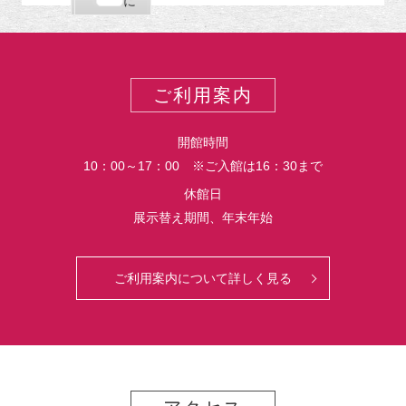
購
エ
で
に
ポ
読
ク
ー
ス
ト
ポ
ー
ご利用案内
ト
開館時間
10：00～17：00 ※ご入館は16：30まで
休館日
展示替え期間、年末年始
ご利用案内について詳しく見る