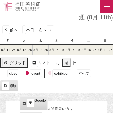
週 (8月 11th)
前へ
本日
次へ
月
月
火
火
水
水
木
木
金
金
土
土
日
日
曜
曜
曜
曜
曜
曜
曜
8月 11, '25
2025
8月 12, '25
2025
8月 13, '25
2025
8月 14, '25
2025
8月 15, '25
2025
8月 16, '25
2025
8月 17, '25
日
日
日
日
日
日
日
年
年
年
年
年
年
8
8
8
8
8
8
グリッド
リスト
月
週
日
月
月
月
月
月
月
表
表
11
12
13
14
15
16
イ
示
示
close
event
exhibition
すべて
日
日
日
日
日
日
ベ
（月）
（火）
（水）
（木）
（金）
（土）
ン
印刷
ト
表
の
示
カ
Google
Google
テ
購
エ
で
に
プレス関係者の
方
は
ゴ
読
ク