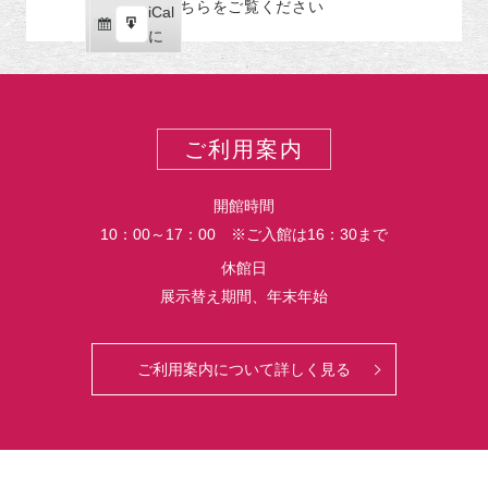
こちらをご覧ください
リ
iCal
iCal
ス
ー
購
エ
で
に
ポ
読
ク
ー
ス
ト
ポ
ー
ご利用案内
ト
開館時間
10：00～17：00 ※ご入館は16：30まで
休館日
展示替え期間、年末年始
ご利用案内について詳しく見る