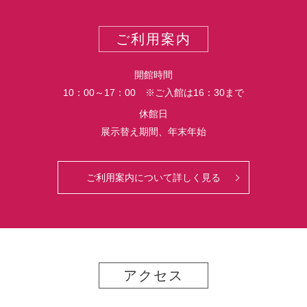
ー
ス
ト
ポ
ご利用案内
ー
ト
開館時間
10：00～17：00 ※ご入館は16：30まで
休館日
展示替え期間、年末年始
ご利用案内について詳しく見る
アクセス