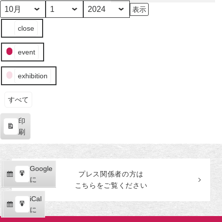
田
美
月
日
年
イ
術
close
ベ
館
ン
event
ト
の
exhibition
カ
テ
ゴ
すべて
リ
印
ー
表
刷
示
Google
Google
プレス関係者の
方
は
購
エ
で
に
こちらをご覧ください
読
ク
iCal
iCal
ス
購
エ
で
に
ポ
読
ク