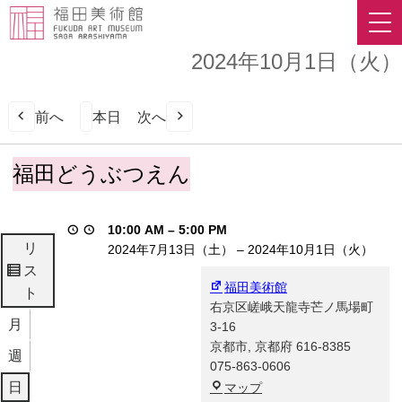
2024年10月1日（火）
前へ
本日
次へ
福
福田どうぶつえん
田
ど
う
10:00 AM
–
5:00 PM
ぶ
リ
2024年7月13日（土）
–
2024年10月1日（火）
つ
ス
表
え
福田美術館
ト
示
ん
右京区嵯峨天龍寺芒ノ馬場町
月
3-16
京都市
,
京都府
616-8385
週
075-863-0606
福
日
マップ