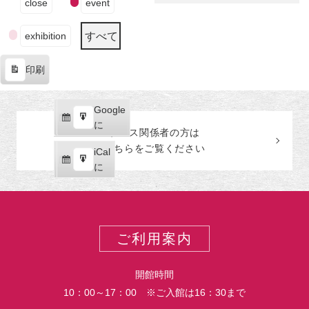
close
event
田
ベ
美
ン
術
すべて
exhibition
ト
館
の
印刷
カ
表
テ
示
ゴ
Google
Google
リ
購
エ
で
に
ー
プレス関係者の
方
は
読
ク
こちらをご覧ください
iCal
iCal
ス
購
エ
で
に
ポ
読
ク
ー
ス
ト
ポ
ー
ご利用案内
ト
開館時間
10：00～17：00 ※ご入館は16：30まで