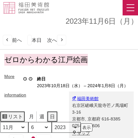
2023年11月6日（月）
前へ
本日
次へ
ゼ
ゼロからわかる江戸絵画
ロ
か
More
ら
終日
わ
2023年10月18日（水）
–
2024年1月8日（月）
か
information
る
福田美術館
江
右京区嵯峨天龍寺芒ノ馬場町
戸
3-16
リスト
月
週
日
絵
京都市
,
京都府
616-8385
表
画
075-863-0606
示
月
日
年
福
マップ
イ