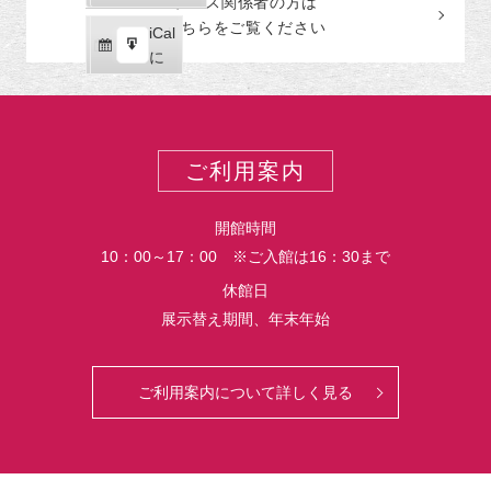
プレス関係者の
方
は
ゴ
読
ク
こちらをご覧ください
リ
iCal
iCal
ス
ー
購
エ
で
に
ポ
読
ク
ー
ス
ト
ポ
ー
ご利用案内
ト
開館時間
10：00～17：00 ※ご入館は16：30まで
休館日
展示替え期間、年末年始
ご利用案内について詳しく見る