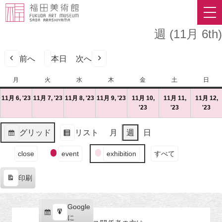
週 (11月 6th)
前へ
本日
次へ
月
月
火
火
水
水
木
木
金
金
土
土
日
日
曜
曜
曜
曜
曜
曜
曜
11月 6, '23
2023
(1
11月 7, '23
2023
(1
11月 8, '23
2023
(1
11月 9, '23
2023
(1
11月 10,
11月 11,
11月 12,
日
日
日
日
日
日
日
年
件
年
件
年
件
年
件
'23
2023
(1
'23
2023
(1
'23
202
(1
11
の
11
の
11
の
11
の
年
件
年
件
年
件
月
イ
月
イ
月
イ
月
イ
11
の
11
の
11
の
グリッド
リスト
月
週
日
6
ベ
7
ベ
8
ベ
9
ベ
月
イ
月
イ
月
イ
表
表
日
ン
日
ン
日
ン
日
ン
10
ベ
11
ベ
12
ベ
イ
示
示
close
event
exhibition
すべて
（月）
ト)
（火）
ト)
（水）
ト)
（木）
ト)
日
ン
日
ン
日
ン
ベ
（金）
ト)
（土）
ト)
（
ト)
ン
印刷
ト
表
の
示
カ
Google
Google
テ
購
エ
で
に