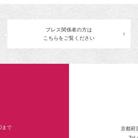
ン
ト
の
カ
プレス関係者の
方
は
テ
ゴ
こちらをご覧ください
リ
ー
30まで
京都府
Tel