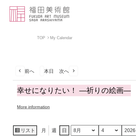
TOP
My Calendar
前へ
本日
次へ
幸
幸せになりたい！ ―祈りの絵画―
せ
に
More information
な
り
た
い！
リスト
月
週
日
月
日
年
表
―