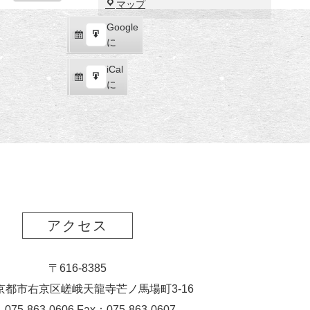
福
マップ
示
田
Google
Google
美
購
エ
で
に
術
読
ク
館
iCal
iCal
ス
購
エ
で
に
ポ
読
ク
ー
ス
ト
ポ
ー
ト
アクセス
〒616-8385
京都市右京区嵯峨天龍寺芒ノ馬場
町
3-16
：075-863-0606 Fax：075-863-0607