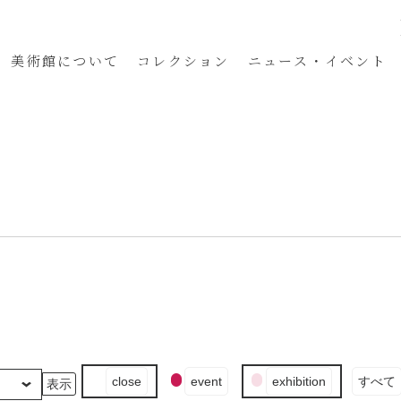
美術館
について
コレクション
ニュース・イベント
イ
close
event
exhibition
すべて
ベ