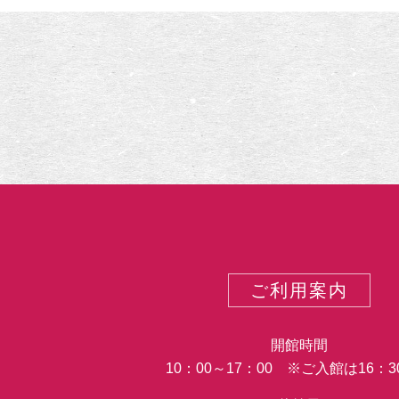
示
祈
り
の
絵
画
―
ご利用案内
開館時間
10：00～17：00 ※ご入館は16：