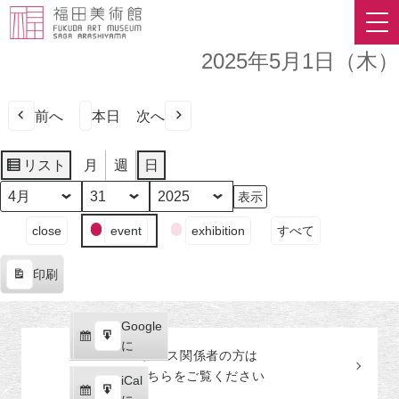
2025年5月1日（木）
前へ
本日
次へ
リスト
月
週
日
表
示
月
日
年
イ
close
event
exhibition
すべて
ベ
ン
印刷
ト
表
の
示
カ
Google
Google
テ
購
エ
で
に
プレス関係者の
方
は
ゴ
読
ク
こちらをご覧ください
リ
iCal
iCal
ス
ー