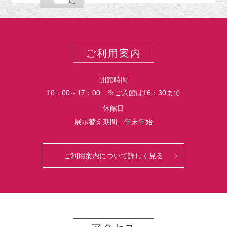
購
エ
で
に
ポ
読
ク
ー
ス
ト
ポ
ー
ご利用案内
ト
開館時間
10：00～17：00 ※ご入館は16：30まで
休館日
展示替え期間、年末年始
ご利用案内について詳しく見る