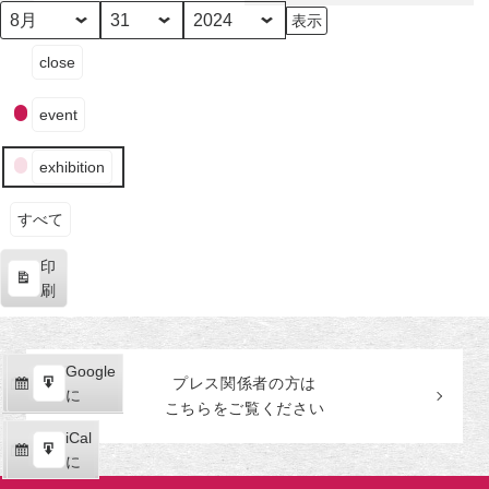
田
美
月
日
年
イ
術
close
ベ
館
ン
event
ト
の
exhibition
カ
テ
ゴ
すべて
リ
印
ー
表
刷
示
Google
Google
プレス関係者の
方
は
購
エ
で
に
こちらをご覧ください
読
ク
iCal
iCal
ス
購
エ
で
に
ポ
読
ク