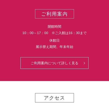
ー
ス
ト
ポ
ご利用案内
ー
ト
開館時間
10：00～17：00 ※ご入館は16：30まで
休館日
展示替え期間、年末年始
ご利用案内について詳しく見る
アクセス