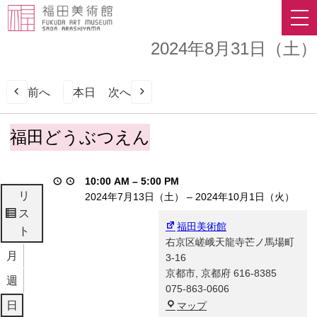
2024年8月31日（土）
前へ
本日
次へ
福
福田どうぶつえん
田
ど
う
10:00 AM
–
5:00 PM
ぶ
リ
2024年7月13日（土）
–
2024年10月1日（火）
つ
ス
表
え
福田美術館
ト
示
ん
右京区嵯峨天龍寺芒ノ馬場町
月
3-16
京都市
,
京都府
616-8385
週
075-863-0606
福
日
マップ