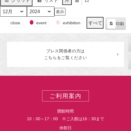
グリッド
リスト
月
週
日
日
ン
日
ン
日
ン
日
ン
日
ン
日
ン
日
ン
月
イ
月
イ
月
イ
月
イ
月
イ
月
イ
月
イ
表
表
（月）
ト)
（火）
ト)
（水）
ト)
（木）
ト)
（金）
ト)
（土）
ト)
（日
ト)
30
ベ
31
ベ
1
ベ
2
ベ
3
ベ
4
ベ
5
ベ
示
示
日
ン
日
ン
日
ン
日
ン
日
ン
日
ン
日
ン
月
年
（月）
ト)
（火）
ト)
（水）
ト)
（木）
ト)
（金）
ト)
（土）
ト)
（日
ト)
イ
すべて
close
event
exhibition
印刷
ベ
表
ン
示
ト
の
プレス関係者の
方
は
カ
こちらをご覧ください
テ
ゴ
リ
ー
ご利用案内
開館時間
10：00～17：00 ※ご入館は16：30まで
休館日