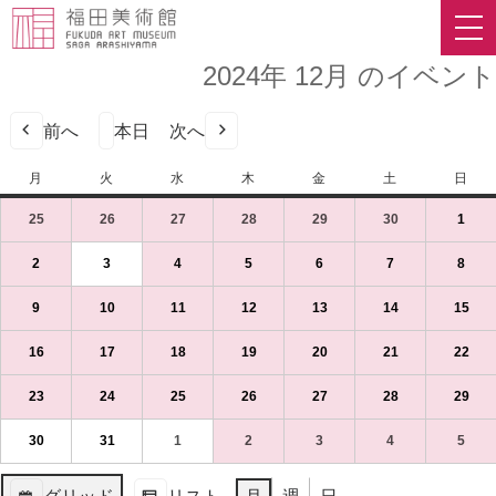
2024年 12月 のイベント
前へ
本日
次へ
月
月
火
火
水
水
木
木
金
金
土
土
日
日
曜
曜
曜
曜
曜
曜
曜
25
2024
(1
26
2024
(1
27
2024
(1
28
2024
(1
29
2024
(1
30
2024
(1
1
2024
(1
日
日
日
日
日
日
日
年
件
年
件
年
件
年
件
年
件
年
件
年
件
11
の
11
の
11
の
11
の
11
の
11
の
12
の
2
2024
(1
3
2024
(1
4
2024
(1
5
2024
(1
6
2024
(1
7
2024
(1
8
2024
(1
月
イ
月
イ
月
イ
月
イ
月
イ
月
イ
月
イ
年
件
年
件
年
件
年
件
年
件
年
件
年
件
25
ベ
26
ベ
27
ベ
28
ベ
29
ベ
30
ベ
1
ベ
12
の
12
の
12
の
12
の
12
の
12
の
12
の
9
2024
(1
10
2024
(1
11
2024
(1
12
2024
(1
13
2024
(1
14
2024
(1
15
202
(1
日
ン
日
ン
日
ン
日
ン
日
ン
日
ン
日
ン
月
イ
月
イ
月
イ
月
イ
月
イ
月
イ
月
イ
年
件
年
件
年
件
年
件
年
件
年
件
年
件
（月）
ト)
（火）
ト)
（水）
ト)
（木）
ト)
（金）
ト)
（土）
ト)
（日
ト)
2
ベ
3
ベ
4
ベ
5
ベ
6
ベ
7
ベ
8
ベ
12
の
12
の
12
の
12
の
12
の
12
の
12
の
16
2024
(1
17
2024
(1
18
2024
(1
19
2024
(1
20
2024
(1
21
2024
(1
22
202
(1
日
ン
日
ン
日
ン
日
ン
日
ン
日
ン
日
ン
月
イ
月
イ
月
イ
月
イ
月
イ
月
イ
月
イ
年
件
年
件
年
件
年
件
年
件
年
件
年
件
（月）
ト)
（火）
ト)
（水）
ト)
（木）
ト)
（金）
ト)
（土）
ト)
（日
ト)
9
ベ
10
ベ
11
ベ
12
ベ
13
ベ
14
ベ
15
ベ
12
の
12
の
12
の
12
の
12
の
12
の
12
の
23
2024
(1
24
2024
(1
25
2024
(1
26
2024
(1
27
2024
(1
28
2024
(1
29
202
(1
日
ン
日
ン
日
ン
日
ン
日
ン
日
ン
日
ン
月
イ
月
イ
月
イ
月
イ
月
イ
月
イ
月
イ
年
件
年
件
年
件
年
件
年
件
年
件
年
件
（月）
ト)
（火）
ト)
（水）
ト)
（木）
ト)
（金）
ト)
（土）
ト)
（日
ト)
16
ベ
17
ベ
18
ベ
19
ベ
20
ベ
21
ベ
22
ベ
12
の
12
の
12
の
12
の
12
の
12
の
12
の
30
2024
(1
31
2024
(1
1
2025
(1
2
2025
(1
3
2025
(1
4
2025
(1
5
2025
(1
日
ン
日
ン
日
ン
日
ン
日
ン
日
ン
日
ン
月
イ
月
イ
月
イ
月
イ
月
イ
月
イ
月
イ
年
件
年
件
年
件
年
件
年
件
年
件
年
件
（月）
ト)
（火）
ト)
（水）
ト)
（木）
ト)
（金）
ト)
（土）
ト)
（日
ト)
23
ベ
24
ベ
25
ベ
26
ベ
27
ベ
28
ベ
29
ベ
12
の
12
の
1
の
1
の
1
の
1
の
1
の