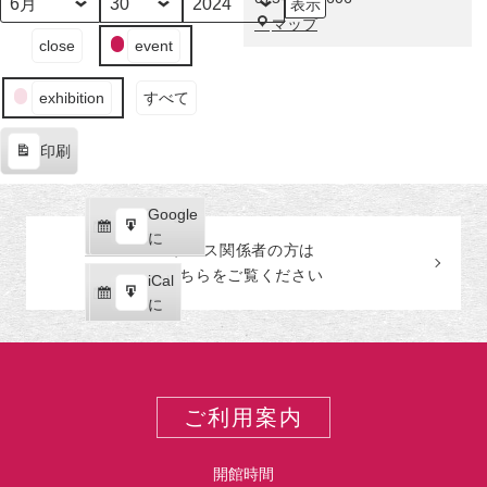
示
～
月
日
年
福
マップ
福
イ
close
event
田
田
ベ
美
コ
ン
術
レ
exhibition
すべて
ト
館
ク
の
シ
印刷
カ
表
ョ
テ
示
ン
ゴ
Google
Google
の
リ
購
エ
で
に
美
ー
プレス関係者の
方
は
読
ク
人
こちらをご覧ください
iCal
iCal
ス
画
購
エ
で
に
ポ
～
読
ク
ー
ス
ト
ポ
ー
ご利用案内
ト
開館時間