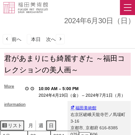
2024年6月30日（日）
前へ
本日
次へ
君
君があまりにも綺麗すぎた ～福田コ
が
レクションの美人画～
あ
ま
り
More
10:00 AM
–
5:00 PM
に
2024年4月19日（金）
–
2024年7月1日（月）
も
綺
information
福田美術館
麗
右京区嵯峨天龍寺芒ノ馬場町
す
3-16
ぎ
リスト
月
週
日
京都市
,
京都府
616-8385
表
た
075-863-0606