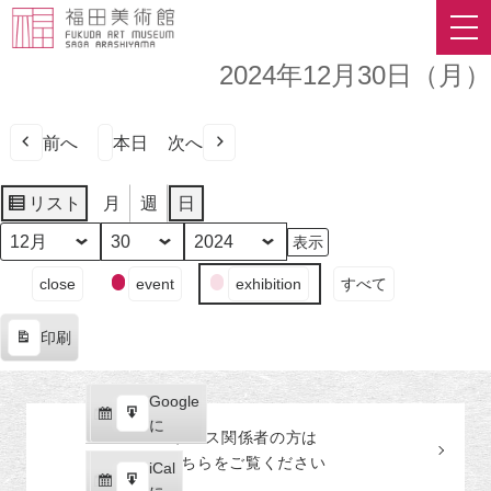
2024年12月30日（月）
前へ
本日
次へ
リスト
月
週
日
表
示
月
日
年
イ
close
event
exhibition
すべて
ベ
ン
印刷
ト
表
の
示
カ
Google
Google
テ
購
エ
で
に
プレス関係者の
方
は
ゴ
読
ク
こちらをご覧ください
リ
iCal
iCal
ス
ー