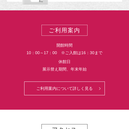
購
エ
で
に
ポ
読
ク
ー
ス
ト
ポ
ー
ご利用案内
ト
開館時間
10：00～17：00 ※ご入館は16：30まで
休館日
展示替え期間、年末年始
ご利用案内について詳しく見る