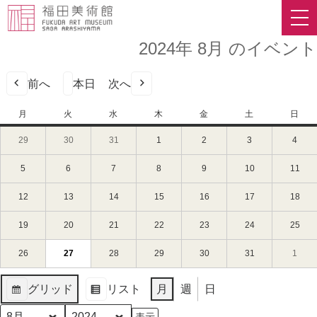
2024年 8月 のイベント
前へ
本日
次へ
月
月
火
火
水
水
木
木
金
金
土
土
日
日
曜
曜
曜
曜
曜
曜
曜
29
2024
30
2024
31
2024
1
2024
2
2024
3
2024
4
2024
日
日
日
日
日
日
日
年
年
年
年
年
年
年
7
7
7
8
8
8
8
5
2024
6
2024
7
2024
8
2024
9
2024
10
2024
11
202
月
月
月
月
月
月
月
年
年
年
年
年
年
年
29
30
31
1
2
3
4
8
8
8
8
8
8
8
12
2024
13
2024
14
2024
15
2024
16
2024
17
2024
18
202
日
日
日
日
日
日
日
月
月
月
月
月
月
月
年
年
年
年
年
年
年
（月）
（火）
（水）
（木）
（金）
（土）
（日
5
6
7
8
9
10
11
8
8
8
8
8
8
8
19
2024
20
2024
21
2024
22
2024
23
2024
24
2024
25
202
日
日
日
日
日
日
日
月
月
月
月
月
月
月
年
年
年
年
年
年
年
（月）
（火）
（水）
（木）
（金）
（土）
（日
12
13
14
15
16
17
18
8
8
8
8
8
8
8
26
2024
27
2024
(1
28
2024
29
2024
30
2024
31
2024
1
2024
日
日
日
日
日
日
日
月
月
月
月
月
月
月
年
年
件
年
年
年
年
年
（月）
（火）
（水）
（木）
（金）
（土）
（日
19
20
21
22
23
24
25
8
8
の
8
8
8
8
9
グリッド
リスト
月
週
日
日
日
日
日
日
日
日
月
月
イ
月
月
月
月
月
表
表
（月）
（火）
（水）
（木）
（金）
（土）
（日
26
27
ベ
28
29
30
31
1
示
示