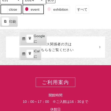
日
日
ン
日
日
日
日
日
月
年
（月）
（火）
ト)
（水）
（木）
（金）
（土）
（日
イ
close
event
exhibition
すべて
ベ
ン
印刷
ト
表
の
示
カ
Google
Google
テ
購
エ
で
に
プレス関係者の
方
は
ゴ
読
ク
こちらをご覧ください
リ
iCal
iCal
ス
ー
購
エ
で
に
ポ
読
ク
ー
ス
ト
ポ
ー
ご利用案内
ト
開館時間
10：00～17：00 ※ご入館は16：30まで
休館日