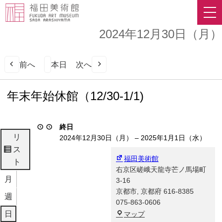
2024年12月30日（月）
前へ
本日
次へ
年
年末年始休館（12/30-1/1)
末
年
始
終日
休
リ
2024年12月30日（月）
–
2025年1月1日（水）
館
ス
表
（12/30-
福田美術館
ト
示
1/1)
右京区嵯峨天龍寺芒ノ馬場町
月
3-16
京都市
,
京都府
616-8385
週
075-863-0606
福
日
マップ