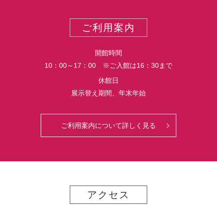
ー
ス
ト
ポ
ご利用案内
ー
ト
開館時間
10：00～17：00 ※ご入館は16：30まで
休館日
展示替え期間、年末年始
ご利用案内について詳しく見る
アクセス