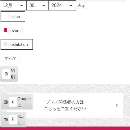
田
美
月
日
年
イ
術
close
ベ
館
ン
event
ト
の
exhibition
カ
テ
ゴ
すべて
リ
印
ー
表
刷
示
Google
Google
プレス関係者の
方
は
購
エ
で
に
こちらをご覧ください
読
ク
iCal
iCal
ス
購
エ
で
に
ポ
読
ク