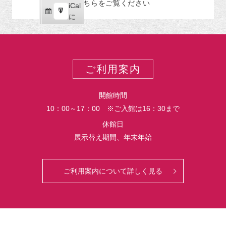
こちらをご覧ください
リ
iCal
iCal
ス
ー
購
エ
で
に
ポ
読
ク
ー
ス
ト
ポ
ー
ご利用案内
ト
開館時間
10：00～17：00 ※ご入館は16：30まで
休館日
展示替え期間、年末年始
ご利用案内について詳しく見る