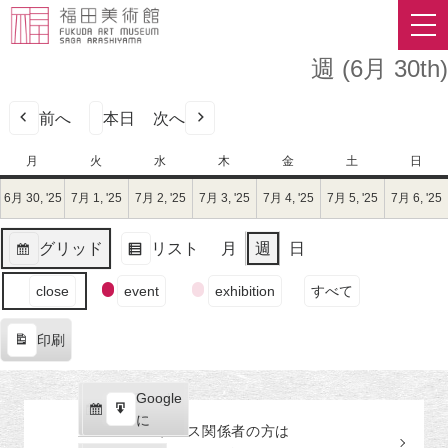
週 (6月 30th)
前へ
本日
次へ
月
月
火
火
水
水
木
木
金
金
土
土
日
日
曜
曜
曜
曜
曜
曜
曜
6月 30, '25
2025
7月 1, '25
2025
7月 2, '25
2025
7月 3, '25
2025
7月 4, '25
2025
7月 5, '25
2025
7月 6, '25
日
日
日
日
日
日
日
年
年
年
年
年
年
6
7
7
7
7
7
グリッド
リスト
月
週
日
月
月
月
月
月
月
表
表
30
1
2
3
4
5
イ
示
示
close
event
exhibition
すべて
日
日
日
日
日
日
ベ
（月）
（火）
（水）
（木）
（金）
（土）
ン
印刷
ト
表
の
示
カ
Google
Google
テ
購
エ
で
に
プレス関係者の
方
は
ゴ
読
ク