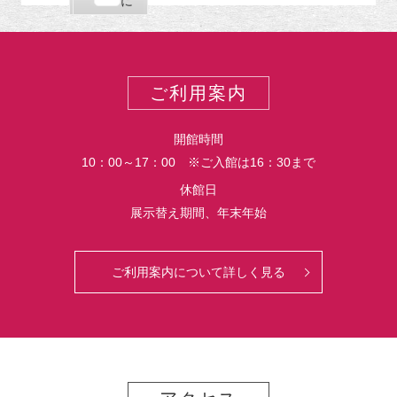
購
エ
で
に
ポ
読
ク
ー
ス
ト
ポ
ー
ご利用案内
ト
開館時間
10：00～17：00 ※ご入館は16：30まで
休館日
展示替え期間、年末年始
ご利用案内について詳しく見る