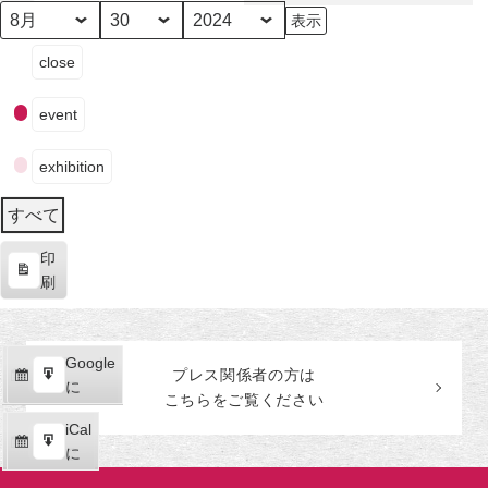
田
美
月
日
年
イ
術
close
ベ
館
ン
event
ト
の
exhibition
カ
テ
すべて
ゴ
リ
印
ー
表
刷
示
Google
Google
プレス関係者の
方
は
購
エ
で
に
こちらをご覧ください
読
ク
iCal
iCal
ス
購
エ
で
に
ポ
読
ク
ー