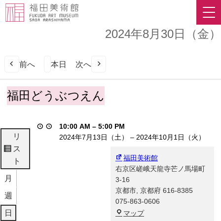
2024年8月30日（金）
前へ
本日
次へ
福
福田どうぶつえん
田
ど
う
10:00 AM
–
5:00 PM
ぶ
リ
2024年7月13日（土）
–
2024年10月1日（火）
つ
ス
表
え
福田美術館
ト
示
ん
右京区嵯峨天龍寺芒ノ馬場町
月
3-16
京都市
,
京都府
616-8385
週
075-863-0606
福
日
マップ