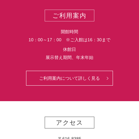
ス
ト
ポ
ご利用案内
ー
ト
開館時間
10：00～17：00 ※ご入館は16：30まで
休館日
展示替え期間、年末年始
ご利用案内について詳しく見る
アクセス
〒616-8385