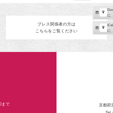
示
Goo
Goo
購
エ
で
に
読
ク
プレス関係者の
方
は
iCal
iCa
ス
購
エ
で
に
こちらをご覧ください
ポ
読
ク
ー
ス
ト
ポ
ー
ト
30まで
京都府
Tel