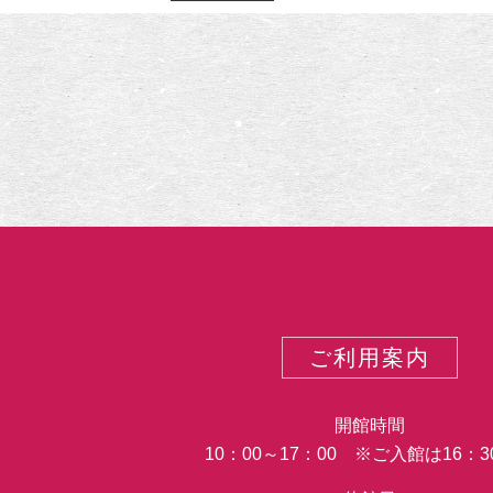
ン
示
示
ト
の
カ
テ
ゴ
リ
ー
ご利用案内
開館時間
10：00～17：00 ※ご入館は16：