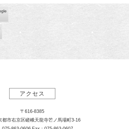
gle
gle
l
アクセス
〒616-8385
京都市右京区嵯峨天龍寺芒ノ馬場
町
3-16
：075-863-0606 Fax：075-863-0607