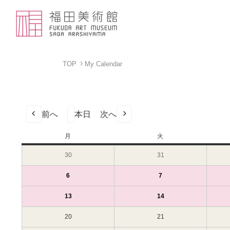
TOP
My Calendar
前へ
本日
次へ
月
月
火
火
曜
曜
30
2024
31
2024
日
日
年
年
12
12
6
2025
(1
7
2025
(1
月
月
年
件
年
件
30
31
1
の
1
の
13
2025
(1
14
2025
(1
日
日
月
イ
月
イ
年
件
年
件
（月）
（火）
6
ベ
7
ベ
1
の
1
の
20
2025
21
2025
日
ン
日
ン
月
イ
月
イ
年
年