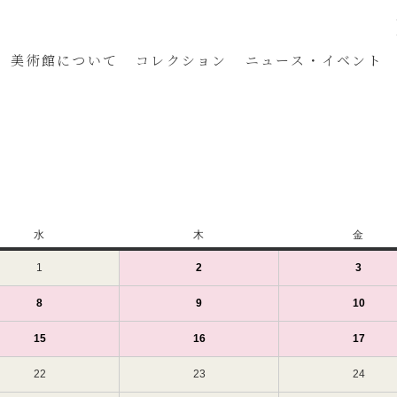
美術館
について
コレクション
ニュース・イベント
水
水
木
木
金
金
曜
曜
曜
1
2025
2
2025
(1
3
2025
(1
日
日
日
年
年
件
年
件
1
1
の
1
の
8
2025
(1
9
2025
(1
10
2025
(1
月
月
イ
月
イ
年
件
年
件
年
件
1
2
ベ
3
ベ
1
の
1
の
1
の
15
2025
(1
16
2025
(1
17
2025
(1
日
日
ン
日
ン
月
イ
月
イ
月
イ
年
件
年
件
年
件
（水）
（木）
ト)
（金）
ト)
8
ベ
9
ベ
10
ベ
1
の
1
の
1
の
22
2025
23
2025
24
2025
日
ン
日
ン
日
ン
月
イ
月
イ
月
イ
年
年
年