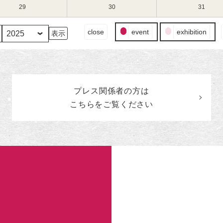
（水）
ト)
（木）
ト)
（金）
ト)
15
ベ
16
ベ
17
ベ
1
1
1
29
2025
30
2025
31
2025
日
ン
日
ン
日
ン
月
月
月
年
年
年
（水）
ト)
（木）
ト)
（金）
ト)
22
23
24
1
1
1
イ
close
event
exhibition
日
日
日
月
月
月
ベ
（水）
（木）
（金）
29
30
31
ン
日
日
日
ト
（水）
（木）
（金）
の
カ
プレス関係者の
方
は
テ
ゴ
こちらをご覧ください
リ
ー