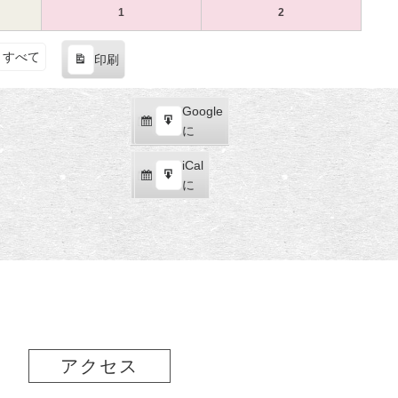
（土）
ト)
（日）
ト)
18
ベ
19
ベ
1
1
1
2025
(1
2
2025
(1
日
ン
日
ン
月
月
年
件
年
件
（土）
ト)
（日）
ト)
25
26
2
の
2
の
すべて
印刷
日
日
月
イ
月
イ
表
（土）
（日）
1
ベ
2
ベ
示
日
ン
日
ン
Google
Google
（土）
ト)
（日）
ト)
購
エ
で
に
読
ク
iCal
iCal
ス
購
エ
で
に
ポ
読
ク
ー
ス
ト
ポ
ー
ト
アクセス