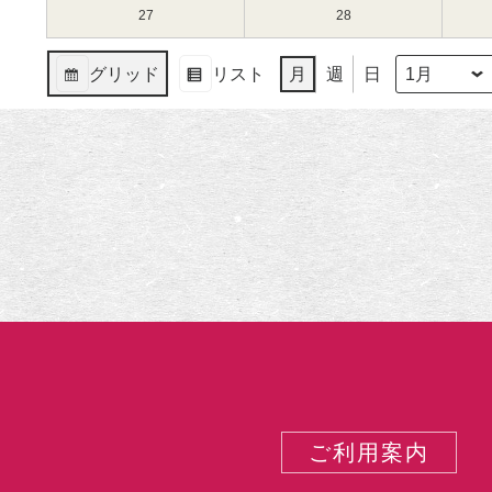
（月）
ト)
（火）
ト)
13
ベ
14
ベ
1
1
27
2025
28
2025
日
ン
日
ン
月
月
年
年
（月）
ト)
（火）
ト)
20
21
1
1
グリッド
リスト
月
週
日
日
日
月
月
月
年
表
表
（月）
（火）
27
28
示
示
日
日
（月）
（火）
ご利用案内