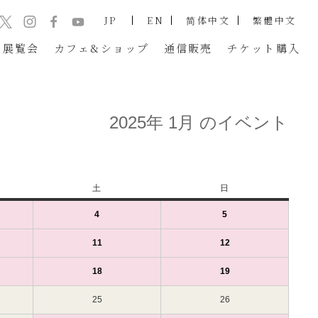
JP
EN
简体中文
繁體中文
展覧会
カフェ&ショップ
通信販売
チケット
購入
2025年 1月 のイベント
土
土
日
日
曜
曜
4
2025
(1
5
2025
(1
日
日
年
件
年
件
1
の
1
の
11
2025
(1
12
2025
(1
月
イ
月
イ
年
件
年
件
4
ベ
5
ベ
1
の
1
の
18
2025
(1
19
2025
(1
日
ン
日
ン
月
イ
月
イ
年
件
年
件
（土）
ト)
（日）
ト)
11
ベ
12
ベ
1
の
1
の
25
2025
26
2025
日
ン
日
ン
月
イ
月
イ
年
年