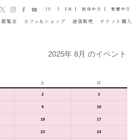
JP
EN
简体中文
繁體中文
展覧会
カフェ&ショップ
通信販売
チケット
購入
2025年 8月 のイベント
土
土
日
日
曜
曜
2
2025
(1
3
2025
(1
日
日
年
件
年
件
8
の
8
の
9
2025
(1
10
2025
(1
月
イ
月
イ
年
件
年
件
2
ベ
3
ベ
8
の
8
の
16
2025
(1
17
2025
(1
日
ン
日
ン
月
イ
月
イ
年
件
年
件
（土）
ト)
（日）
ト)
9
ベ
10
ベ
8
の
8
の
23
2025
(1
24
2025
(1
日
ン
日
ン
月
イ
月
イ
年
件
年
件