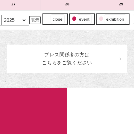
（水）
ト)
（木）
ト)
（金）
ト)
13
ベ
14
ベ
15
ベ
8
の
8
の
8
の
27
2025
(1
28
2025
(1
29
2025
(1
日
ン
日
ン
日
ン
月
イ
月
イ
月
イ
年
件
年
件
年
件
（水）
ト)
（木）
ト)
（金）
ト)
20
ベ
21
ベ
22
ベ
8
の
8
の
8
の
イ
close
event
exhibition
日
ン
日
ン
日
ン
月
イ
月
イ
月
イ
ベ
（水）
ト)
（木）
ト)
（金）
ト)
27
ベ
28
ベ
29
ベ
ン
日
ン
日
ン
日
ン
ト
（水）
ト)
（木）
ト)
（金）
ト)
の
カ
プレス関係者の
方
は
テ
ゴ
こちらをご覧ください
リ
ー