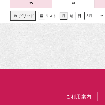
（月）
ト)
（火）
ト)
11
ベ
12
ベ
8
の
8
の
25
2025
(1
26
2025
(1
日
ン
日
ン
月
イ
月
イ
年
件
年
件
（月）
ト)
（火）
ト)
18
ベ
19
ベ
8
の
8
の
グリッド
リスト
月
週
日
日
ン
日
ン
月
イ
月
イ
月
年
表
表
（月）
ト)
（火）
ト)
25
ベ
26
ベ
示
示
日
ン
日
ン
（月）
ト)
（火）
ト)
ご利用案内