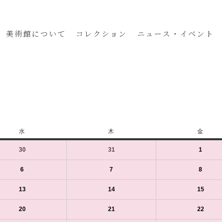
美術館
について
コレクション
ニュース・イベント
水
水
木
木
金
金
曜
曜
曜
30
2025
(1
31
2025
(1
1
2025
(1
日
日
日
年
件
年
件
年
件
7
の
7
の
8
の
6
2025
(1
7
2025
(1
8
2025
(1
月
イ
月
イ
月
イ
年
件
年
件
年
件
30
ベ
31
ベ
1
ベ
8
の
8
の
8
の
13
2025
(1
14
2025
(1
15
2025
(1
日
ン
日
ン
日
ン
月
イ
月
イ
月
イ
年
件
年
件
年
件
（水）
ト)
（木）
ト)
（金）
ト)
6
ベ
7
ベ
8
ベ
8
の
8
の
8
の
20
2025
(1
21
2025
(1
22
2025
(1
日
ン
日
ン
日
ン
月
イ
月
イ
月
イ
年
件
年
件
年
件