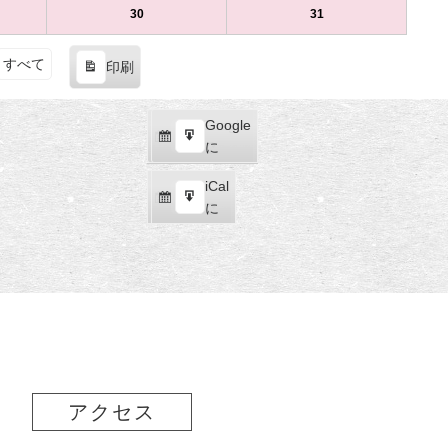
（土）
ト)
（日）
ト)
16
ベ
17
ベ
8
の
8
の
30
2025
(1
31
2025
(1
日
ン
日
ン
月
イ
月
イ
年
件
年
件
（土）
ト)
（日）
ト)
23
ベ
24
ベ
8
の
8
の
すべて
印刷
日
ン
日
ン
月
イ
月
イ
表
（土）
ト)
（日）
ト)
30
ベ
31
ベ
示
日
ン
日
ン
Google
Google
（土）
ト)
（日）
ト)
購
エ
で
に
読
ク
iCal
iCal
ス
購
エ
で
に
ポ
読
ク
ー
ス
ト
ポ
ー
ト
アクセス