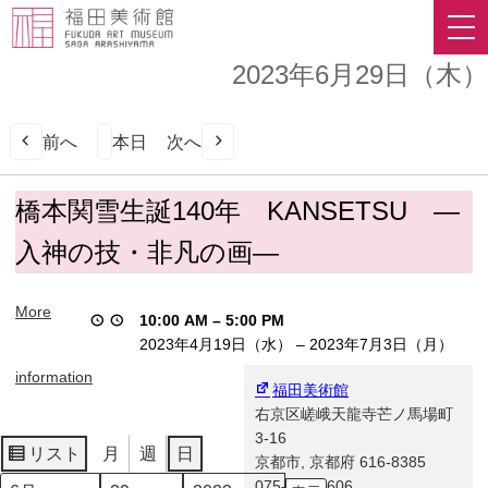
2023年6月29日（木）
前へ
本日
次へ
橋
橋本関雪生誕140年 KANSETSU ―
本
入神の技・非凡の画―
関
雪
生
More
10:00 AM
–
5:00 PM
誕
2023年4月19日（水）
–
2023年7月3日（月）
140
年
information
福田美術館
KANSETSU
右京区嵯峨天龍寺芒ノ馬場町
―
3-16
入
リスト
月
週
日
京都市
,
京都府
616-8385
表
神
075-863-0606