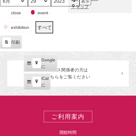
示
の
月
日
年
福
マップ
技・
イ
close
event
田
非
ベ
美
凡
ン
術
すべて
の
exhibition
ト
館
画
の
―
印刷
カ
表
テ
示
ゴ
Google
Google
リ
購
エ
で
に
ー
プレス関係者の
方
は
読
ク
こちらをご覧ください
iCal
iCal
ス
購
エ
で
に
ポ
読
ク
ー
ス
ト
ポ
ー
ご利用案内
ト
開館時間