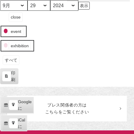
田
美
月
日
年
イ
術
close
ベ
館
ン
event
ト
の
exhibition
カ
テ
ゴ
すべて
リ
印
ー
表
刷
示
Google
Google
プレス関係者の
方
は
購
エ
で
に
こちらをご覧ください
読
ク
iCal
iCal
ス
購
エ
で
に
ポ
読
ク