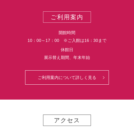
ー
ス
ト
ポ
ご利用案内
ー
ト
開館時間
10：00～17：00 ※ご入館は16：30まで
休館日
展示替え期間、年末年始
ご利用案内について詳しく見る
アクセス