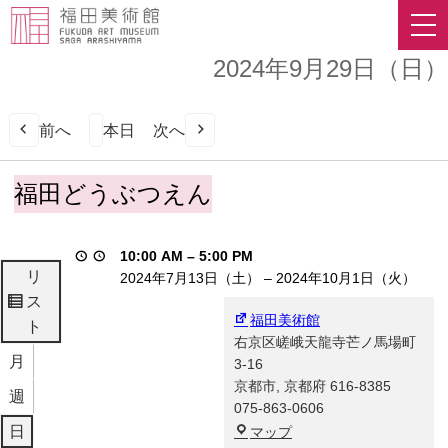
2024年9月29日（日）
前へ
本日
次へ
福
福田どうぶつえん
田
ど
う
10:00 AM
–
5:00 PM
ぶ
リ
2024年7月13日（土）
–
2024年10月1日（火）
つ
ス
表
え
福田美術館
ト
示
ん
右京区嵯峨天龍寺芒ノ馬場町
月
3-16
京都市
,
京都府
616-8385
週
075-863-0606
福
日
マップ