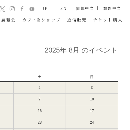
JP
EN
简体中文
繁體中文
展覧会
カフェ&ショップ
通信販売
チケット
購入
2025年 8月 のイベント
土
土
日
日
曜
曜
2
2025
3
2025
日
日
年
年
8
8
9
2025
10
2025
月
月
年
年
2
3
8
8
16
2025
17
2025
日
日
月
月
年
年
（土）
（日）
9
10
8
8
23
2025
24
2025
日
日
月
月
年
年