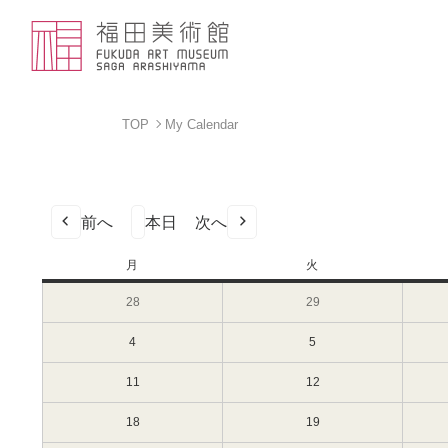
TOP
My Calendar
前へ
本日
次へ
月
月
火
火
曜
曜
28
2025
29
2025
日
日
年
年
7
7
4
2025
5
2025
月
月
年
年
28
29
8
8
11
2025
12
2025
日
日
月
月
年
年
（月）
（火）
4
5
8
8
18
2025
19
2025
日
日
月
月
年
年