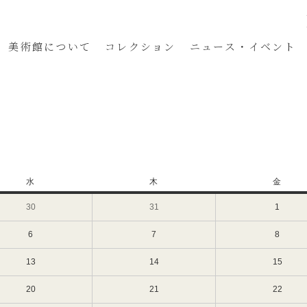
美術館
について
コレクション
ニュース・イベント
水
水
木
木
金
金
曜
曜
曜
30
2025
31
2025
1
2025
日
日
日
年
年
年
7
7
8
6
2025
7
2025
8
2025
月
月
月
年
年
年
30
31
1
8
8
8
13
2025
14
2025
15
2025
日
日
日
月
月
月
年
年
年
（水）
（木）
（金）
6
7
8
8
8
8
20
2025
21
2025
22
2025
日
日
日
月
月
月
年
年
年