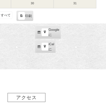
（土）
（日）
16
17
8
8
30
2025
31
2025
日
日
月
月
年
年
（土）
（日）
23
24
8
8
すべて
印刷
日
日
月
月
表
（土）
（日）
30
31
示
日
日
Google
Google
（土）
（日）
購
エ
で
に
読
ク
iCal
iCal
ス
購
エ
で
に
ポ
読
ク
ー
ス
ト
ポ
ー
ト
アクセス