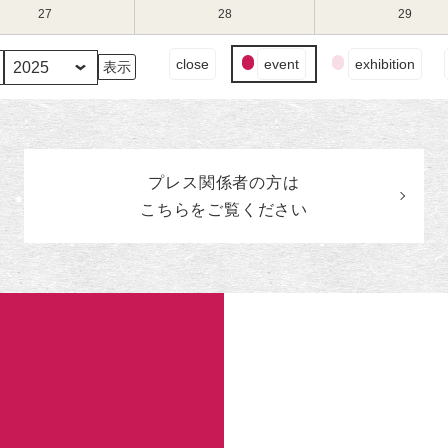
（水）
（木）
（金）
13
14
15
8
8
8
27
2025
28
2025
29
2025
日
日
日
月
月
月
年
年
年
（水）
（木）
（金）
20
21
22
8
8
8
イ
close
event
exhibition
日
日
日
月
月
月
ベ
（水）
（木）
（金）
27
28
29
ン
日
日
日
ト
（水）
（木）
（金）
の
カ
プレス関係者の
方
は
テ
ゴ
こちらをご覧ください
リ
ー