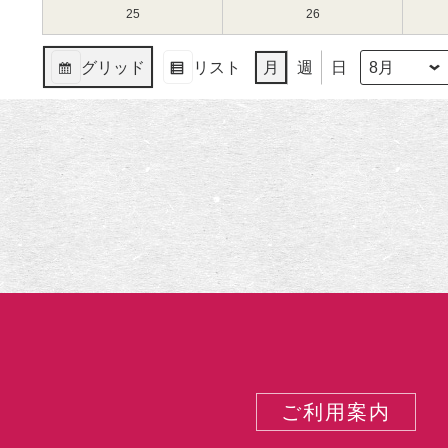
（月）
（火）
11
12
8
8
25
2025
26
2025
日
日
月
月
年
年
（月）
（火）
18
19
8
8
グリッド
リスト
月
週
日
日
日
月
月
月
年
表
表
（月）
（火）
25
26
示
示
日
日
（月）
（火）
ご利用案内