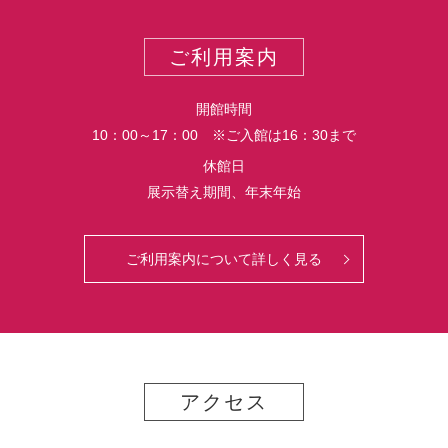
ー
ス
ト
ポ
ご利用案内
ー
ト
開館時間
10：00～17：00 ※ご入館は16：30まで
休館日
展示替え期間、年末年始
ご利用案内について詳しく見る
アクセス