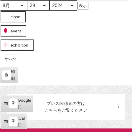
田
美
月
日
年
イ
術
close
ベ
館
ン
event
ト
の
exhibition
カ
テ
ゴ
すべて
リ
印
ー
表
刷
示
Google
Google
プレス関係者の
方
は
購
エ
で
に
こちらをご覧ください
読
ク
iCal
iCal
ス
購
エ
で
に
ポ
読
ク