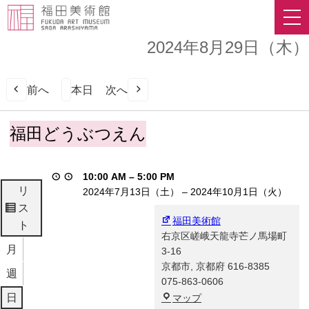
2024年8月29日（木）
前へ
本日
次へ
福
福田どうぶつえん
田
ど
う
10:00 AM
–
5:00 PM
ぶ
リ
2024年7月13日（土）
–
2024年10月1日（火）
つ
ス
表
え
福田美術館
ト
示
ん
右京区嵯峨天龍寺芒ノ馬場町
月
3-16
京都市
,
京都府
616-8385
週
075-863-0606
福
日
マップ