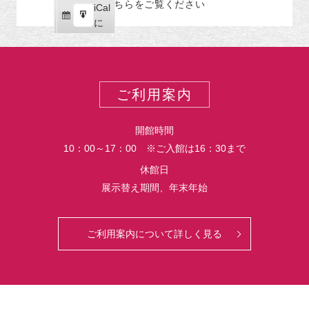
こちらをご覧ください
リ
iCal
iCal
ス
ー
購
エ
で
に
ポ
読
ク
ー
ス
ト
ポ
ー
ご利用案内
ト
開館時間
10：00～17：00 ※ご入館は16：30まで
休館日
展示替え期間、年末年始
ご利用案内について詳しく見る