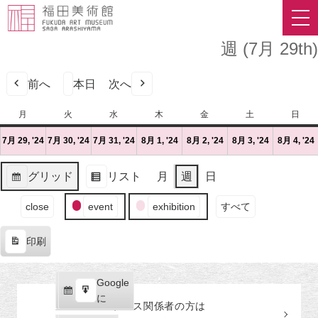
週 (7月 29th)
前へ
本日
次へ
月
月
火
火
水
水
木
木
金
金
土
土
日
日
曜
曜
曜
曜
曜
曜
曜
7月 29, '24
2024
(1
7月 30, '24
2024
(1
7月 31, '24
2024
(1
8月 1, '24
2024
(1
8月 2, '24
2024
(1
8月 3, '24
2024
(1
8月 4, '24
(
日
日
日
日
日
日
日
年
件
年
件
年
件
年
件
年
件
年
件
7
の
7
の
7
の
8
の
8
の
8
の
グリッド
リスト
月
週
日
月
イ
月
イ
月
イ
月
イ
月
イ
月
イ
表
表
29
ベ
30
ベ
31
ベ
1
ベ
2
ベ
3
ベ
イ
示
示
close
event
exhibition
すべて
日
ン
日
ン
日
ン
日
ン
日
ン
日
ン
ベ
（月）
ト)
（火）
ト)
（水）
ト)
（木）
ト)
（金）
ト)
（土）
ト)
ン
印刷
ト
表
の
示
カ
Google
Google
テ
購
エ
で
に
プレス関係者の
方
は
ゴ
読
ク