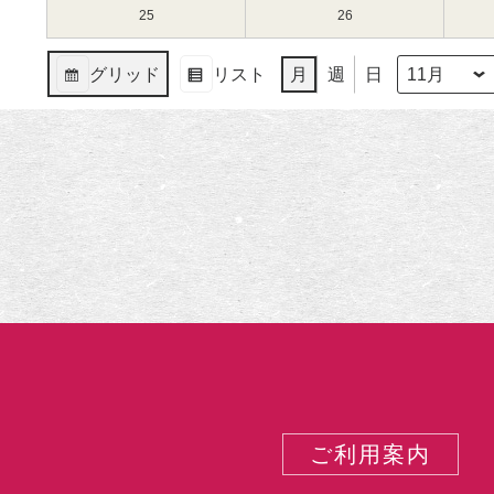
（月）
（火）
11
12
11
11
25
2024
26
2024
日
日
月
月
年
年
（月）
（火）
18
19
11
11
グリッド
リスト
月
週
日
日
日
月
月
月
年
表
表
（月）
（火）
25
26
示
示
日
日
（月）
（火）
ご利用案内