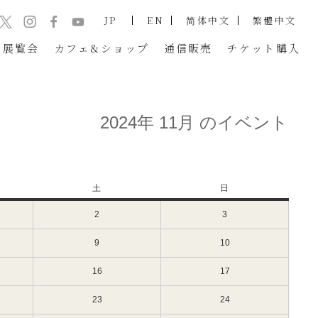
JP
EN
简体中文
繁體中文
展覧会
カフェ&ショップ
通信販売
チケット
購入
2024年 11月 のイベント
土
土
日
日
曜
曜
2
2024
3
2024
日
日
年
年
11
11
9
2024
10
2024
月
月
年
年
2
3
11
11
16
2024
17
2024
日
日
月
月
年
年
（土）
（日）
9
10
11
11
23
2024
24
2024
日
日
月
月
年
年