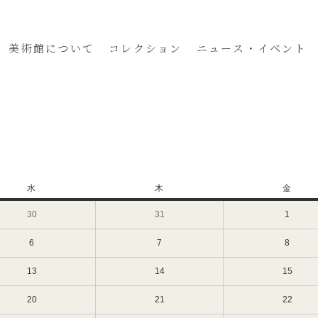
美術館
について
コレクション
ニュース・イベント
水
水
木
木
金
金
曜
曜
曜
30
2024
31
2024
1
2024
日
日
日
年
年
年
10
10
11
6
2024
7
2024
8
2024
月
月
月
年
年
年
30
31
1
11
11
11
13
2024
14
2024
15
2024
日
日
日
月
月
月
年
年
年
（水）
（木）
（金）
6
7
8
11
11
11
20
2024
21
2024
22
2024
日
日
日
月
月
月
年
年
年