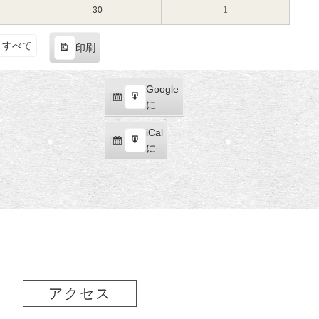
（土）
（日）
16
17
11
11
30
2024
1
2024
日
日
月
月
年
年
（土）
（日）
23
24
11
12
すべて
印刷
日
日
月
月
表
（土）
（日）
30
1
示
日
日
Google
Google
（土）
（日）
購
エ
で
に
読
ク
iCal
iCal
ス
購
エ
で
に
ポ
読
ク
ー
ス
ト
ポ
ー
ト
アクセス