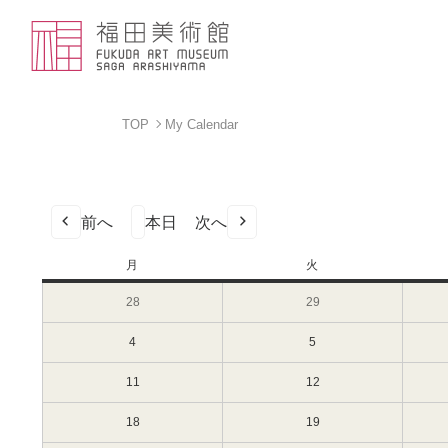
TOP
My Calendar
前へ
本日
次へ
月
月
火
火
曜
曜
28
2024
29
2024
日
日
年
年
10
10
4
2024
5
2024
月
月
年
年
28
29
11
11
11
2024
12
2024
日
日
月
月
年
年
（月）
（火）
4
5
11
11
18
2024
19
2024
日
日
月
月
年
年