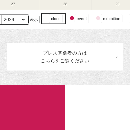
（水）
（木）
（金）
13
14
15
11
11
11
27
2024
28
2024
29
2024
日
日
日
月
月
月
年
年
年
（水）
（木）
（金）
20
21
22
11
11
11
イ
close
event
exhibition
日
日
日
月
月
月
ベ
（水）
（木）
（金）
27
28
29
ン
日
日
日
ト
（水）
（木）
（金）
の
カ
プレス関係者の
方
は
テ
ゴ
こちらをご覧ください
リ
ー