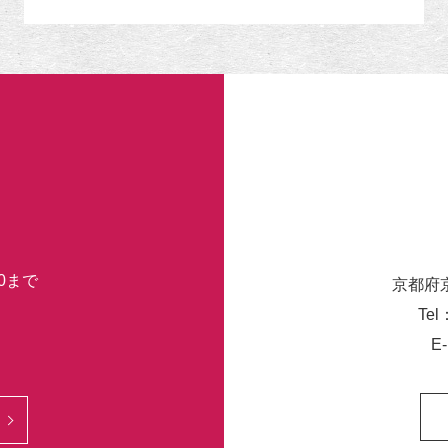
リ
ー
30まで
京都府
Tel
E