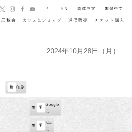
JP
EN
简体中文
繁體中文
展覧会
カフェ&ショップ
通信販売
チケット
購入
2024年10月28日（月）
印刷
表
示
Google
Google
購
エ
で
に
読
ク
iCal
iCal
ス
購
エ
で
に
ポ