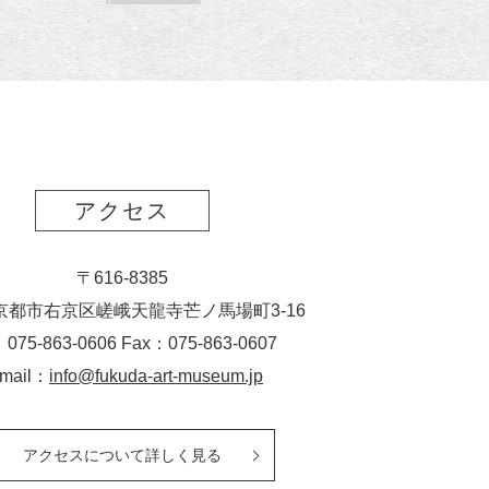
読
ク
ー
ス
ト
ポ
ー
ト
アクセス
〒616-8385
京都市右京区嵯峨天龍寺芒ノ馬場
町
3-16
：075-863-0606 Fax：075-863-0607
-mail：
info@fukuda-art-museum.jp
アクセスについて詳しく見る