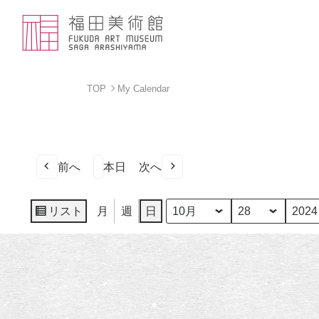
TOP
My Calendar
前へ
本日
次へ
リスト
月
週
日
月
日
年
表
示