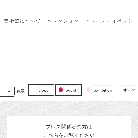
美術館
について
コレクション
ニュース・イベント
イ
close
event
exhibition
すべて
ベ
ン
ト
の
カ
プレス関係者の
方
は
テ
ゴ
こちらをご覧ください