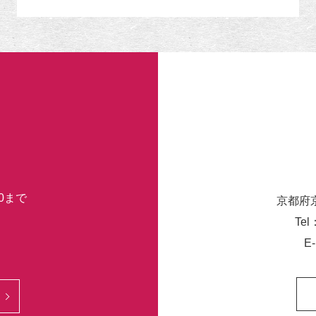
リ
ー
30まで
京都府
Tel
E