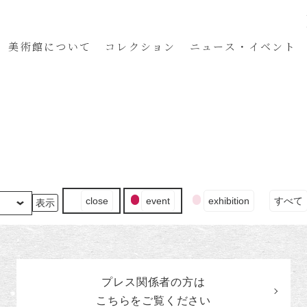
美術館
について
コレクション
ニュース・イベント
イ
close
event
exhibition
すべて
ベ
ン
ト
の
カ
プレス関係者の
方
は
テ
ゴ
こちらをご覧ください