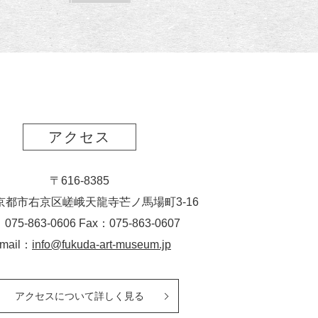
読
ク
ー
ス
ト
ポ
ー
ト
アクセス
〒616-8385
京都市右京区嵯峨天龍寺芒ノ馬場
町
3-16
：075-863-0606 Fax：075-863-0607
-mail：
info@fukuda-art-museum.jp
アクセスについて詳しく見る