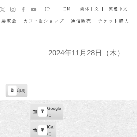
JP
EN
简体中文
繁體中文
展覧会
カフェ&ショップ
通信販売
チケット
購入
2024年11月28日（木）
印刷
表
示
Google
Google
購
エ
で
に
読
ク
iCal
iCal
ス
購
エ
で
に
ポ