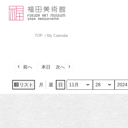
TOP
My Calendar
前へ
本日
次へ
リスト
月
週
日
月
日
年
表
示